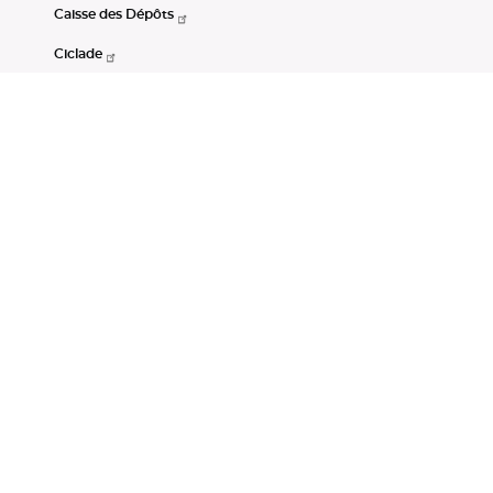
Caisse des Dépôts
Ciclade
CDC-Net
Consignations
Portail Open Data CDC
Restez connectés
LinkedIn
Youtube
Instagram
RSS
Mentions légales
CGU
Données personnelles
Accessibilité : non conforme
DSP2
Instruments financiers
Gestion des cookies
© Banque des Territoires 2026. Tous droits réservés.