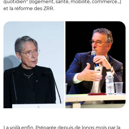
quotidien" (logement, santé, mobilité, commerce...)
et la réforme des ZRR.
© @Elisabeth_Borne et DR/ Elisabeth Borne et Bernard
Delcros
La voilà enfin. Préparée depuis de longs mois par la