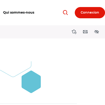
Qui sommes-nous
Connexion
Rechercher
Directions région
Contact
Acces