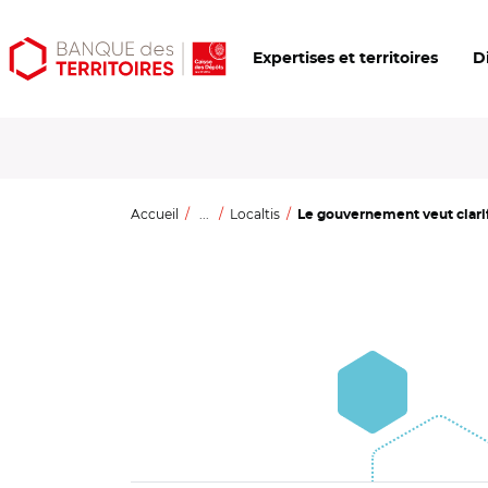
Aller
Aller
Ouvrir
Expertises et territoires
D
au
au
les
contenu
menu
outils
principal
principal
d'accessibilité
Accueil
...
Localtis
Le gouvernement veut clarifi