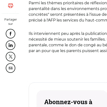
Parmi les thèmes prioritaires de réflexi
Lancer l'impression
parentalité dans les environnements prof
concrètes" seront présentées à l'issue de
Partager
précisé à l'AFP les services du haut-commi
sur
Ils interviennent peu après la publication
Partager cette page sur Facebook
nécessité de mieux soutenir les familles. 
parentale, comme le don de congé au bén
Partager cette page sur Linkedin
par an pour que les parents puissent assi
Partager cette page sur Twitter
Partager cette page sur Courriel
Abonnez-vous à