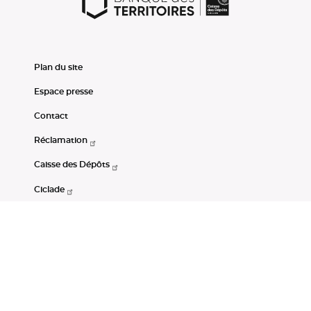
Plan du site
Espace presse
Contact
Réclamation
Caisse des Dépôts
Ciclade
CDC-Net
Consignations
Portail Open Data CDC
Restez connectés