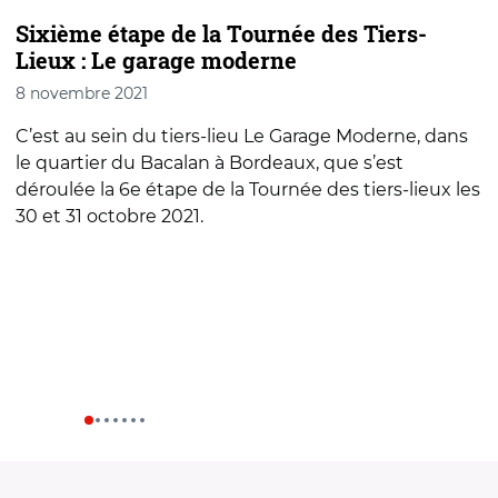
Sixième étape de la Tournée des Tiers-
C
Lieux : Le garage moderne
L
8 novembre 2021
2
C’est au sein du tiers-lieu Le Garage Moderne, dans
C
le quartier du Bacalan à Bordeaux, que s’est
é
déroulée la 6e étape de la Tournée des tiers-lieux les
l
30 et 31 octobre 2021.
à
T