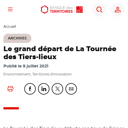
Menu
Aller
Aller
Ouvrir
Rechercher
au
au
les
contenu
menu
outils
Accueil
principal
principal
d'accessibilité
ARCHIVES
Le grand départ de La Tournée
des Tiers-lieux
Publié le
9 juillet 2021
Environnement, Territoires d'innovation
Lancer l'impression
Partager cette page sur Facebook
Partager cette page sur Linkedin
Partager cette page sur Twitter
Partager cette page sur Co