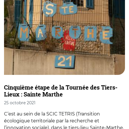
Cinquième étape de la Tournée des Tiers-
Q
Lieux : Sainte Marthe
L
25 octobre 2021
1
C’est au sein de la SCIC TETRIS (Transition
L
écologique territoriale par la recherche et
q
l’innovation sociale), dans le tiers-lieu Sainte-Marthe,
d