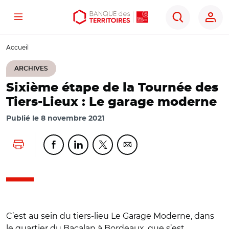
Menu
Aller
Aller
Ouvrir
Rechercher
au
au
les
contenu
menu
outils
Accueil
principal
principal
d'accessibilité
ARCHIVES
Sixième étape de la Tournée des
Tiers-Lieux : Le garage moderne
Publié le
8 novembre 2021
Lancer l'impression
Partager cette page sur Facebook
Partager cette page sur Linkedin
Partager cette page sur Twitter
Partager cette page sur Co
C’est au sein du tiers-lieu Le Garage Moderne, dans
le quartier du Bacalan à Bordeaux, que s’est