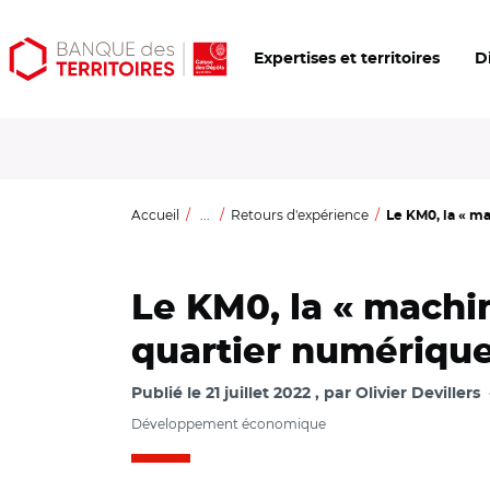
Aller
Aller
Ouvrir
Expertises et territoires
D
au
au
les
contenu
menu
outils
principal
principal
d'accessibilité
Accueil
...
Retours d'expérience
Le KM0, la « ma
Le KM0, la « machin
quartier numérique
Publié le
21 juillet 2022
par
Olivier Devillers
Développement économique