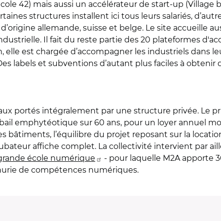
ole 42) mais aussi un accélérateur de start-up (Village 
taines structures installent ici tous leurs salariés, d’au
d’origine allemande, suisse et belge. Le site accueille aus
ustrielle. Il fait du reste partie des 20 plateformes d'acc
, elle est chargée d’accompagner les industriels dans leu
Des labels et subventions d’autant plus faciles à obtenir
x portés intégralement par une structure privée. Le prin
n bail emphytéotique sur 60 ans, pour un loyer annuel m
s bâtiments, l’équilibre du projet reposant sur la locatio
ubateur affiche complet. La collectivité intervient par 
grande école numérique
- pour laquelle M2A apporte 3
pénurie de compétences numériques.