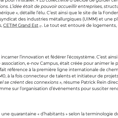
l pour l’installer.
« La collectivité a décidé de garder cer
s. L’idée était de pouvoir accueillir entreprises, struc
érique »,
détaille l’élu. C’est ainsi que le site de la Fond
 syndicat des industries métallurgiques (UIMM) et une pl
s,
CETIM Grand Est
. Le tout est entouré de logements, 
 incarner l’innovation et fédérer l’écosystème. C’est ains
, une association, e-nov Campus, était créée pour animer le
ait référence à la première ligne internationale de chemi
KM0, à la fois connecteur de talents et initiateur de proj
l se créent des connexions »,
résume Patrick Rein direct
omme sur l’organisation d’événements pour susciter ren
ui une quarantaine « d’habitants » selon la terminologie 