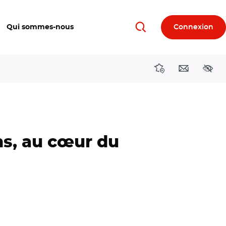
Qui sommes-nous
Connexion
Rechercher
Directions région
Contact
Acces
ns, au cœur du