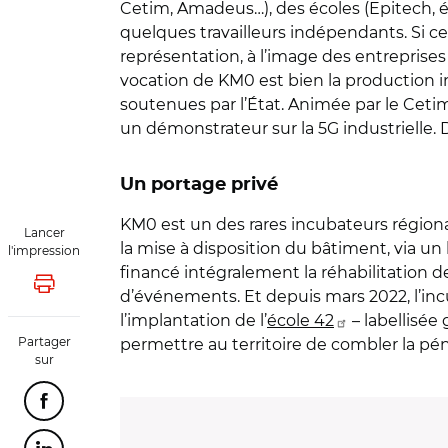
Cetim, Amadeus…), des écoles (Epitech, éc
quelques travailleurs indépendants. Si cer
représentation, à l’image des entreprises 
vocation de KM0 est bien la production ind
soutenues par l’État. Animée par le Cetim
un démonstrateur sur la 5G industrielle. 
Un portage privé
KM0 est un des rares incubateurs régionau
Lancer
la mise à disposition du bâtiment, via u
l'impression
financé intégralement la réhabilitation de
Lancer l'impression
d’événements. Et depuis mars 2022, l’inc
l’implantation de l’
école 42
– labellisée
Partager
permettre au territoire de combler la 
sur
Partager cette page sur Facebook