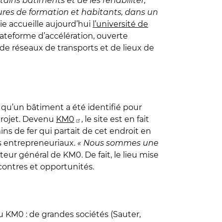
tains bâtiments et de les réhabiliter,
tures de formation et habitants, dans un
erie accueille aujourd’hui
l’université de
ateforme d’accélération, ouverte
de réseaux de transports et de lieux de
i qu’un bâtiment a été identifié pour
 projet. Devenu
KM0
, le site est en fait
ns de fer qui partait de cet endroit en
ets entrepreneuriaux.
« Nous sommes une
eur général de KM0. De fait, le lieu mise
contres et opportunités.
du KM0 : de grandes sociétés (Sauter,