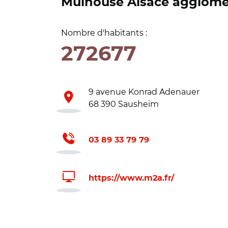
Mulhouse Alsace agglomé
Nombre d'habitants :
272677
9 avenue Konrad Adenauer
68 390 Sausheim
03 89 33 79 79
https://www.m2a.fr/