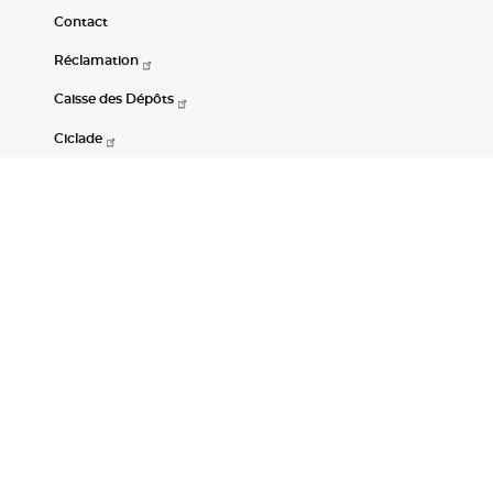
Contact
Réclamation
Caisse des Dépôts
Ciclade
CDC-Net
Consignations
Portail Open Data CDC
Restez connectés
LinkedIn
Youtube
Instagram
RSS
Mentions légales
CGU
Données personnelles