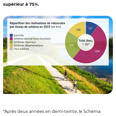
© Graphique: Vélo & Territoires. Source: Collectivités
supérieur à 75%.
contributrices de l'Observatoire national des véloroutes,
Vélo & Territoires. Fond: Adobe stock
"
Après deux années en demi-teinte, le Schéma