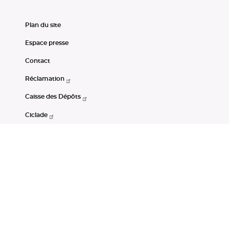
Plan du site
Espace presse
Contact
Réclamation
Caisse des Dépôts
Ciclade
CDC-Net
Consignations
Portail Open Data CDC
Restez connectés
LinkedIn
Youtube
Instagram
RSS