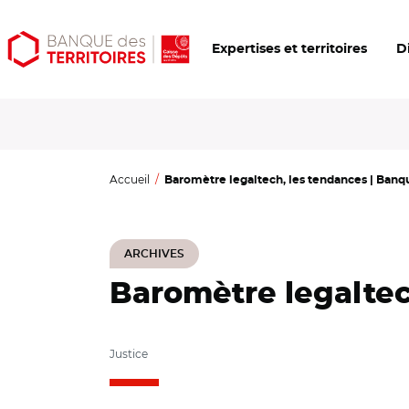
Aller
Aller
Ouvrir
Expertises et territoires
D
au
au
les
contenu
menu
outils
principal
principal
d'accessibilité
Accueil
Baromètre legaltech, les tendances | Banqu
ARCHIVES
Baromètre legaltec
Justice