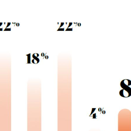
 / Wolters Kluwer / Banque des Territoires Les Legaltechs fran