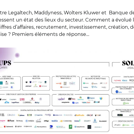
re Legaltech, Maddyness, Wolters Kluwer et Banque de
essent un état des lieux du secteur. Comment a évolué le
fres d’affaires, recrutement, investissement, création, 
ançaise ? Premiers éléments de réponse…
ess / Wolters Kluwer / Banque des Territoires Les Legaltechs f