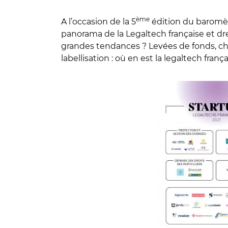
ème
A l’occasion de la 5
édition du baromèt
panorama de la Legaltech française et dr
grandes tendances ? Levées de fonds, chif
labellisation : où en est la legaltech fr
© Baromètre Maddyn
tendances 2021