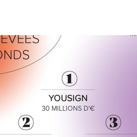
 / Wolters Kluwer / Banque des Territoires Les Legaltechs fran