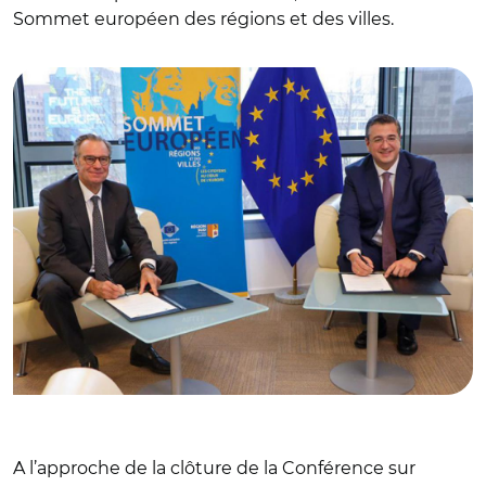
Sommet européen des régions et des villes.
© @CoR_President/ Renaud Muselier et Apostolos
Tzitzikostas
A l’approche de la clôture de la Conférence sur