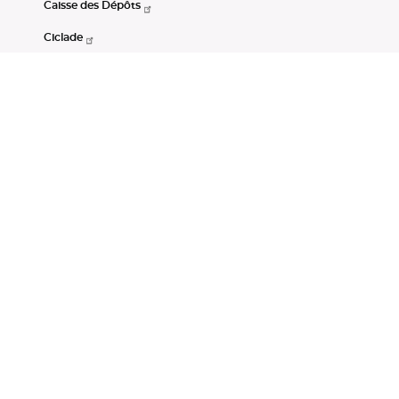
Caisse des Dépôts
Ciclade
CDC-Net
Consignations
Portail Open Data CDC
Restez connectés
LinkedIn
Youtube
Instagram
RSS
Mentions légales
CGU
Données personnelles
Accessibilité : non conforme
DSP2
Instruments financiers
Gestion des cookies
© Banque des Territoires 2026. Tous droits réservés.