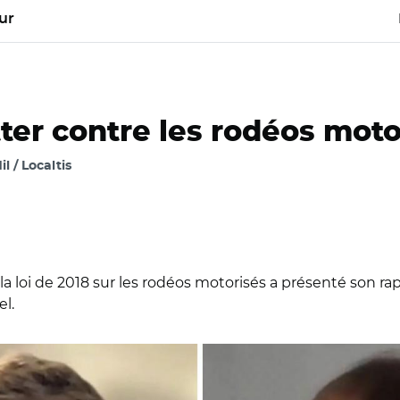
ur
ter contre les rodéos moto
l / Localtis
la loi de 2018 sur les rodéos motorisés a présenté son ra
el.
semblée nationale/ Robin Reda et Natalia Pouzyreff devant la c