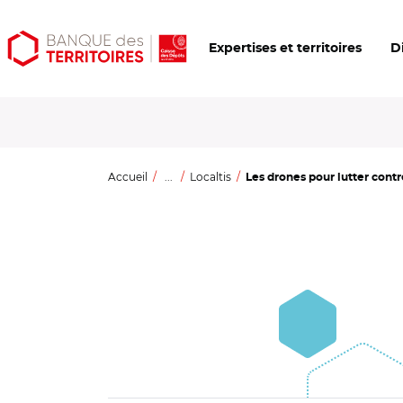
Aller
Aller
Ouvrir
Expertises et territoires
D
au
au
les
contenu
menu
outils
principal
principal
d'accessibilité
Accueil
...
Localtis
Les drones pour lutter contr