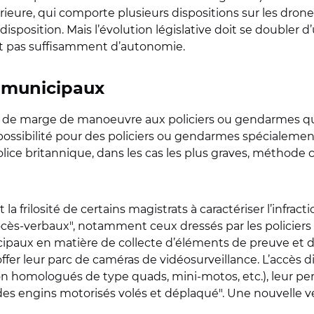
érieure, qui comporte plusieurs dispositions sur les drone
disposition. Mais l’évolution législative doit se doubler
ant pas suffisamment d’autonomie.
s municipaux
us de marge de manoeuvre aux policiers ou gendarmes qua
 possibilité pour des policiers ou gendarmes spécialeme
olice britannique, dans les cas les plus graves, méthode c
la frilosité de certains magistrats à caractériser l’infract
rocès-verbaux", notamment ceux dressés par les policiers
icipaux en matière de collecte d’éléments de preuve et d
ffer leur parc de caméras de vidéosurveillance. L’accès 
non homologués de type quads, mini-motos, etc.), leur pe
 des engins motorisés volés et déplaqué". Une nouvelle ve