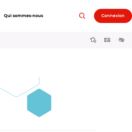
Qui sommes-nous
Connexion
Rechercher
Directions région
Contact
Acces