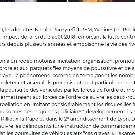
), les députés Natalia Pouzyreff (LREM, Yvelines) et Rob
l’impact de la loi du 3 août 2018 renforçant la lutte cont
rs depuis plusieurs années et empoisonne la vie des rive
n à un rodéo motorisé, incitation, organisation, promotio
l’ordre et aux parquets "les moyens de poursuivre et de 
 enrayer le phénomène, comme en témoignent les nombreux
er cet arsenal. Ils préconisent tout particulièrement d’
a poursuite des véhicules par les forces de l’ordre et mo
 permettraient aux forces de l’ordre de suivre les deux-ro
terpellation en limitant considérablement les risques liés 
 succès des enquêtes judiciaires", développement-ils. Un
e
Rillieux-la-Pape et dans le 2
arrondissement de Lyon. D’a
suivre les délinquants (une instruction de commandemen
t les poursuites de véhicules aux "cas graves"). L’examen 