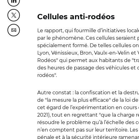
Partager cette page sur Linkedin
Cellules anti-rodéos
Partager cette page sur Twitter
Le rapport, qui fourmille d’initiatives loc
Partager cette page sur Courriel
par le phénomène. Ces cellules seraient p
spécialement formé. De telles cellules on
Lyon, Vénissieux, Bron, Vaulx-en-Velin et
Rodéos" qui permet aux habitants de "tra
des heures de passage des véhicules et
rodéos".
Autre constat : la confiscation et la destr
de "la mesure la plus efficace" de la loi d
cet égard de l’expérimentation en cours 
2021), tout en regrettant "que la charge r
résoudre le problème qu’à l’échelle des co
n’en comptent pas sur leur territoire. Les 
pénale et à la sécurité intérieure ramenan