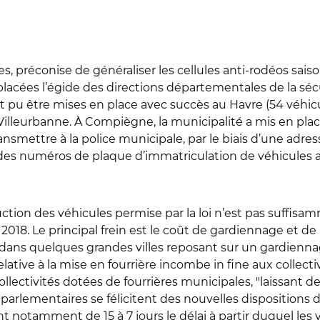
ales, préconise de généraliser les cellules anti-rodéos sais
lacées l’égide des directions départementales de la sécu
t pu être mises en place avec succès au Havre (54 véhicu
 Villeurbanne. À Compiègne, la municipalité a mis en plac
nsmettre à la police municipale, par le biais d’une adre
 des numéros de plaque d’immatriculation de véhicules 
uction des véhicules permise par la loi n’est pas suffisamm
e 2018. Le principal frein est le coût de gardiennage et de 
dans quelques grandes villes reposant sur un gardiennag
elative à la mise en fourrière incombe in fine aux collecti
llectivités dotées de fourrières municipales, "laissant de 
parlementaires se félicitent des nouvelles dispositions du 
t notamment de 15 à 7 jours le délai à partir duquel les 