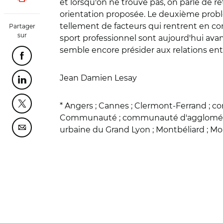
Lancer l'impression
et lorsqu'on ne trouve pas, on parle de 
orientation proposée. Le deuxième probl
tellement de facteurs qui rentrent en comp
Partager
sur
sport professionnel sont aujourd'hui avancé
semble encore présider aux relations entr
Partager cette page sur Facebook
Jean Damien Lesay
Partager cette page sur Linkedin
* Angers ; Cannes ; Clermont-Ferrand ;
Partager cette page sur Twitter
Communauté ; communauté d'aggloméra
urbaine du Grand Lyon ; Montbéliard ; Mo
Partager cette page sur Courriel