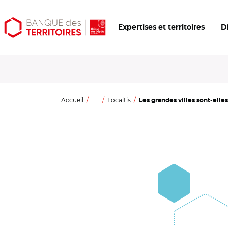
Aller
Aller
Ouvrir
Expertises et territoires
D
au
au
les
contenu
menu
outils
principal
principal
d'accessibilité
Accueil
...
Localtis
Les grandes villes sont-elles 