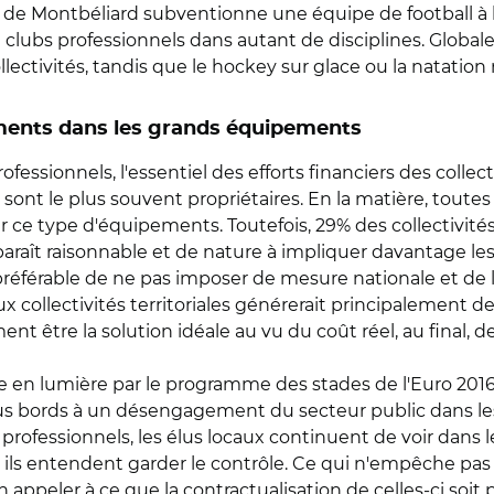
e de Montbéliard subventionne une équipe de football à h
t clubs professionnels dans autant de disciplines. Globale
ectivités, tandis que le hockey sur glace ou la natation
ements dans les grands équipements
fessionnels, l'essentiel des efforts financiers des collec
 sont le plus souvent propriétaires. En la matière, toutes
r ce type d'équipements. Toutefois, 29% des collectivit
araît raisonnable et de nature à impliquer davantage les 
préférable de ne pas imposer de mesure nationale et de lais
 collectivités territoriales générerait principalement d
nt être la solution idéale au vu du coût réel, au final, 
 en lumière par le programme des stades de l'Euro 2016 
ous bords à un désengagement du secteur public dans le
rofessionnels, les élus locaux continuent de voir dans l
 ils entendent garder le contrôle. Ce qui n'empêche pas 
ppeler à ce que la contractualisation de celles-ci soi