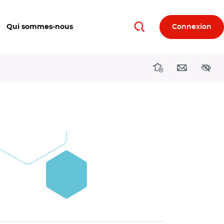
Qui sommes-nous
Connexion
Rechercher
Directions région
Contact
Acces