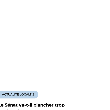
ACTUALITÉ LOCALTIS
ACTUALITÉ
Le Sénat va-t-il plancher trop
Sport pro