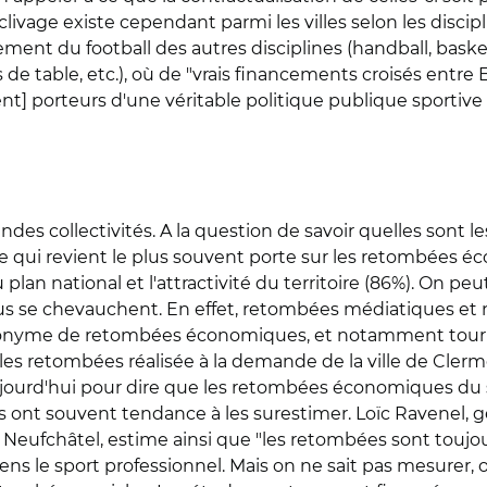
vage existe cependant parmi les villes selon les discipli
ent du football des autres disciplines (handball, basket-b
nnis de table, etc.), où de "vrais financements croisés entr
ent] porteurs d'une véritable politique publique sportiv
des collectivités. A la question de savoir quelles sont l
se qui revient le plus souvent porte sur les retombées é
plan national et l'attractivité du territoire (86%). On p
sus se chevauchent. En effet, retombées médiatiques et 
synonyme de retombées économiques, et notamment touristiq
les retombées réalisée à la demande de la ville de Cler
jourd'hui pour dire que les retombées économiques du s
lus ont souvent tendance à les surestimer. Loïc Ravenel, 
Neufchâtel, estime ainsi que "les retombées sont toujour
ns le sport professionnel. Mais on ne sait pas mesurer, o