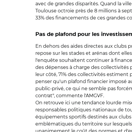
avec de grandes disparités. Quand la vill
Toulouse octroie près de 8 millions à sep
33% des financements de ces grandes coll
Pas de plafond pour les investiss
En dehors des aides directes aux clubs pro
repose sur les stades et arénas dont elles
l'enquête souhaitent continuer à finance
des dépenses à charge des collectivités p
leur côté, 71% des collectivités estiment 
penser qu'un plafond financier imposé aux
public-privé, ce qui ne semble pas forcéme
contrat", commente l'AMGVF.
On retrouve ici une tendance lourde mise
responsables politiques nationaux de t
équipements sportifs destinés aux clubs p
emblématiques du territoire sur lesquels
unanimement le coût des normes et d'en a