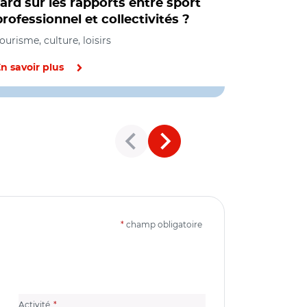
tard sur les rapports entre sport
collectiv
professionnel et collectivités ?
parlemen
relations
ourisme, culture, loisirs
Tourisme, cul
n savoir plus
En savoir pl
*
champ obligatoire
(champ obligatoire)
Activité