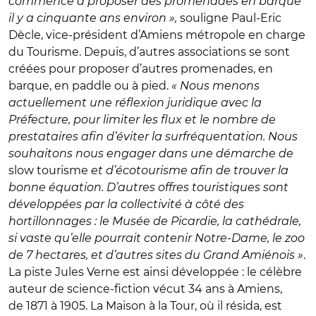
commencé à proposer des promenades en barque
il y
a cinquante ans environ
»,
souligne Paul-Eric
Dècle, vice-président d’Amiens métropole en charge
du Tourisme. Depuis, d’autres associations se sont
créées pour proposer d’autres promenades, en
barque, en paddle ou à pied.
« Nous menons
actuellement une réflexion juridique avec la
Préfecture, pour limiter les flux et le nombre de
prestataires afin d’éviter la surfréquentation. Nous
souhaitons nous engager dans une démarche de
slow tourisme
et d’écotourisme afin de trouver la
bonne équation. D’autres offres touristiques sont
développées par la collectivité à côté des
hortillonnages : le Musée de Picardie, la cathédrale,
si vaste qu’elle pourrait contenir Notre-Dame, le zoo
de 7 hectares, et d’autres sites du Grand Amiénois »
.
La piste Jules Verne est ainsi développée : le célèbre
auteur de science-fiction
v
écut 34 ans
à Amiens
,
de 1871 à
1905.
La Maison
à
la Tour, où il résida, est