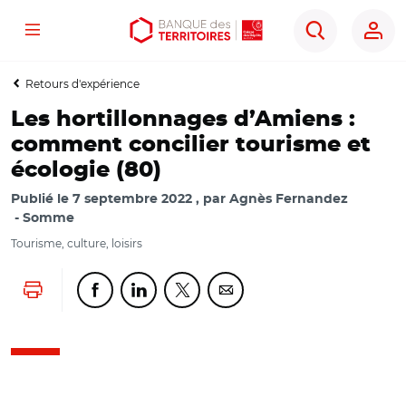
Menu
Aller
Aller
Ouvrir
Rechercher
au
au
les
contenu
menu
outils
Retours d'expérience
principal
principal
d'accessibilité
Les hortillonnages d’Amiens :
comment concilier tourisme et
écologie (80)
Publié le
7 septembre 2022
par
Agnès Fernandez
Somme
Tourisme, culture, loisirs
Lancer l'impression
Partager cette page sur Facebook
Partager cette page sur Linkedin
Partager cette page sur Twitter
Partager cette page sur Co