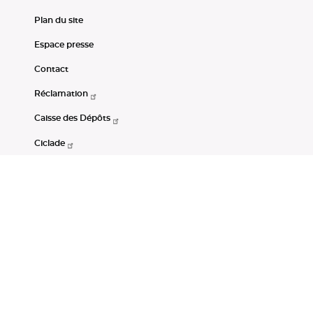
Plan du site
Espace presse
Contact
Réclamation
Caisse des Dépôts
Ciclade
CDC-Net
Consignations
Portail Open Data CDC
Restez connectés
LinkedIn
Youtube
Instagram
RSS