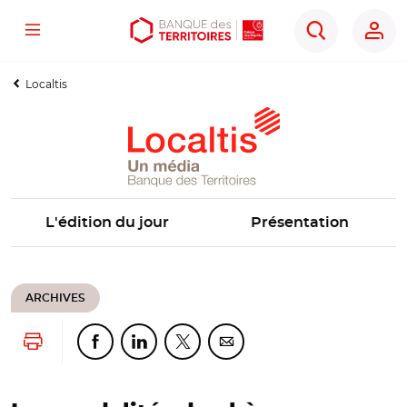
Menu
Aller
Aller
Ouvrir
Rechercher
au
au
les
contenu
menu
outils
Localtis
principal
principal
d'accessibilité
L'édition du jour
Présentation
ARCHIVES
Lancer l'impression
Partager cette page sur Facebook
Partager cette page sur Linkedin
Partager cette page sur Twitter
Partager cette page sur Co