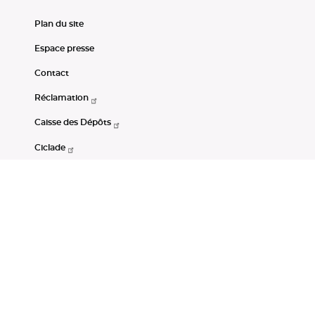
Plan du site
Espace presse
Contact
Réclamation
Caisse des Dépôts
Ciclade
CDC-Net
Consignations
Portail Open Data CDC
Restez connectés
LinkedIn
Youtube
Instagram
RSS