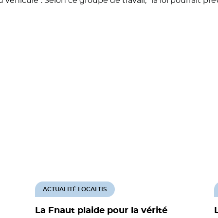
éhicule". Selon ce groupe de travail, "la loi pourrait prévo
ACTUALITÉ LOCALTIS
La Fnaut plaide pour la vérité