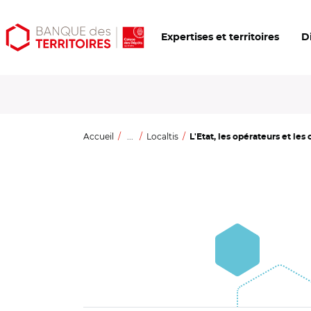
Aller
Aller
Ouvrir
Expertises et territoires
D
au
au
les
contenu
menu
outils
principal
principal
d'accessibilité
Accueil
...
Localtis
L'Etat, les opérateurs et les c