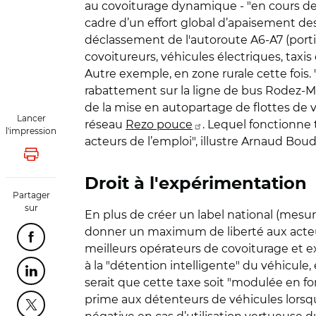
au covoiturage dynamique - "en cours de 
cadre d’un effort global d’apaisement des 
déclassement de l'autoroute A6-A7 (porti
covoitureurs, véhicules électriques, taxis 
Autre exemple, en zone rurale cette fois.
rabattement sur la ligne de bus Rodez-Mil
de la mise en autopartage de flottes de v
Lancer
réseau
Rezo pouce
. Lequel fonctionne t
l'impression
acteurs de l’emploi", illustre Arnaud Bou
Lancer l'impression
Droit à l'expérimentation
Partager
sur
En plus de créer un label national (mesure
donner un maximum de liberté aux acteurs 
Partager cette page sur Facebook
meilleurs opérateurs de covoiturage et e
à la "détention intelligente" du véhicule,
Partager cette page sur Linkedin
serait que cette taxe soit "modulée en fon
prime aux détenteurs de véhicules lorsqu
Partager cette page sur Twitter