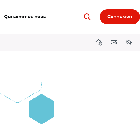
Qui sommes-nous
Connexion
Rechercher
Directions région
Contact
Acces