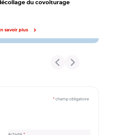
décollage du covoiturage
n savoir plus
*
champ obligatoire
(champ obligatoire)
Activité