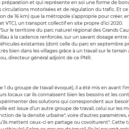
préparation et qui représente en soi une forme de bonus 
circulations motorisées et de régulation du trafic. Et ce 
on de 16 km) que la métropole s’approprie pour créer, en
et VTC), un transport collectif en site propre d’ici 2020.
 "Sur le territoire du parc naturel régional des Grands Ca
lau à la cadence renforcée, sur un savant dosage entre d
éhicules existantes (dont celle du parc en septembre pro
rès bien dans les villages grâce à un travail sur le terrai
dou, directeur général adjoint de ce PNR.
 1 du groupe de travail évoqué), il a été mis en avant l'im
locaux car ils connaissent bien les besoins et les contra
xpérimenter des solutions qui correspondent aux besoins
 elle est issue d’un autre groupe de travail, celui sur l
ction de la densité urbaine", voire d'autres paramètres, 
’ils mettent ceux-ci en partage ou covoiturent". Cette 