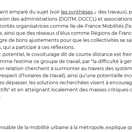
ment emparé du sujet (voir
les synthèses
des travaux), p
flexion des administrations (DGITM, DGCCL) et association
rités organisatrices comme Ile-de-France Mobilités (l’ex
, ainsi que des réseaux d’élus comme Régions de France. 
tègre de bons ajustements pour que les collectivités se sa
 qui a participé à ces réflexions.
otentiel, le covoiturage dit de courte distance est freiné 
mme l'estime ce groupe de travail, par "la difficulté à g
n relation cherchent à surmonter au travers des systèm
spect d’horaires de travail), ainsi qu’une potentielle inc
 dépasser, les solutions recherchées visent à encourag
ifs" et en atteignant localement des masses critiques d’
.
onsable de la mobilité urbaine à la métropole, explique 