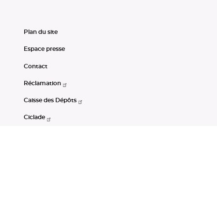
Plan du site
Espace presse
Contact
Réclamation
Caisse des Dépôts
Ciclade
CDC-Net
Consignations
Portail Open Data CDC
Restez connectés