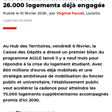
26.000 logements déjà engagés
Publié le
10 février 2026
par
Virginie Fauvel
, Localtis
Logement étudiant
Au Hub des Territoires, vendredi 6 février, la
Caisse des Dépôts a dressé un premier bilan du
programme AGiLE lancé il y a neuf mois pour
répondre à la crise du logement étudiant. Avec
850 millions d'euros déjà mobilisés et une
stratégie ambitieuse de mobilisation du foncier
public et universitaire, l'établissement public
veut accélérer la cadence pour atteindre les
75.000 logements supplémentaires accompagnés
promis d'ici 2030.
© Banque des territoires. A gauche: Chantier de la
Résidence Céléno 2 à Annemasse