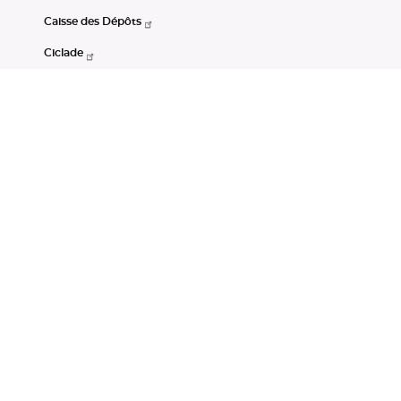
Caisse des Dépôts
Ciclade
CDC-Net
Consignations
Portail Open Data CDC
Restez connectés
LinkedIn
Youtube
Instagram
RSS
Mentions légales
CGU
Données personnelles
Accessibilité : non conforme
DSP2
Instruments financiers
Gestion des cookies