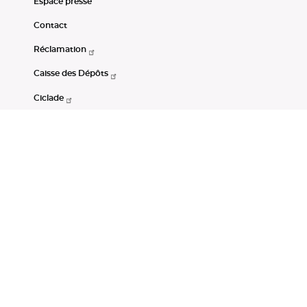
Espace presse
Contact
Réclamation
Caisse des Dépôts
Ciclade
CDC-Net
Consignations
Portail Open Data CDC
Restez connectés
LinkedIn
Youtube
Instagram
RSS