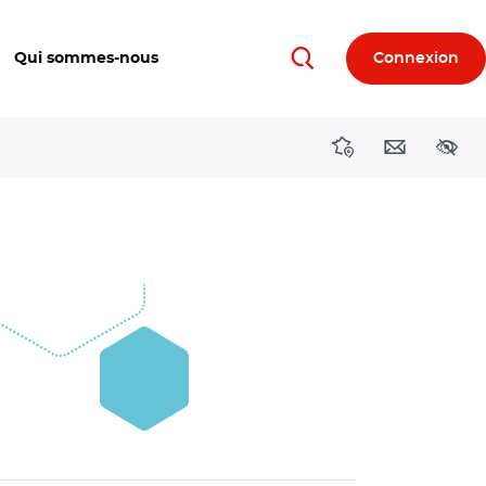
Qui sommes-nous
Connexion
Rechercher
Directions région
Contact
Acces