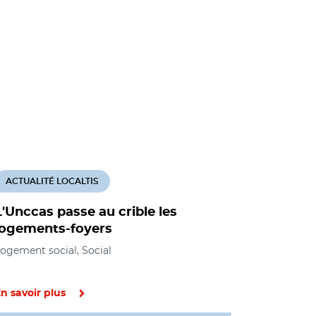
ACTUALITÉ LOCALTIS
ACTUALITÉ
L'Unccas passe au crible les
Transfor
logements-foyers
foyers : 
passent 
ogement social, Social
Social, Loge
n savoir plus
En savoir pl