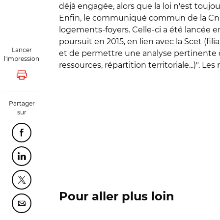
déjà engagée, alors que la loi n'est toujo
Enfin, le communiqué commun de la Cnav e
logements-foyers. Celle-ci a été lancée en
poursuit en 2015, en lien avec la Scet (fi
Lancer
et de permettre une analyse pertinente 
l'impression
ressources, répartition territoriale...)". L
Lancer l'impression
Partager
sur
Partager cette page sur Facebook
Partager cette page sur Linkedin
Partager cette page sur Twitter
Pour aller plus loin
Partager cette page sur Courriel