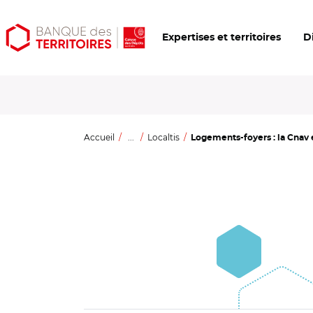
Aller
Aller
Ouvrir
Expertises et territoires
D
au
au
les
contenu
menu
outils
principal
principal
d'accessibilité
Accueil
...
Localtis
Logements-foyers : la Cnav e