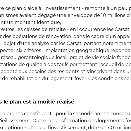
e ce plan d'aide à l'investissement - remonte à un peu pl
ganismes avaient dégagé une enveloppe de 10 millions d'e
ent un montant identique,
uros, les caisses de retraite - en l'occurrence les Carsat 
r des opérations de rénovation, dans le cadre d'un appel 
 l'objet d'une analyse par les Carsat, portant notamment s
specter six critères : implantation géographique réponda
réseau gérontologique local ; projet de vie sociale fondé s
tations de qualité à des tarifs permettant l'accueil de 
lité, adapté aux besoins des résidents et s'inscrivant d
 de réhabilitation du logement-foyer. Ces conditions so
 le plan est à moitié réalisé
l à projets constituent - pour la seconde année consécu
i Vieillissement. Outre la transformation des logements-
xceptionnel d'aide à l'investissement, doté de 40 million