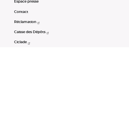
Espace presse
Contact
Réclamation
Caisse des Dépôts
Ciclade
CDC-Net
Consignations
Portail Open Data CDC
Restez connectés
LinkedIn
Youtube
Instagram
RSS