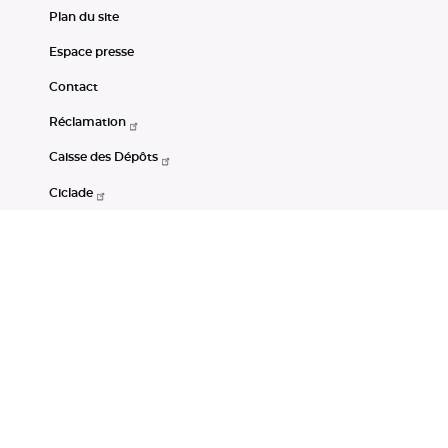
Plan du site
Espace presse
Contact
Réclamation
Caisse des Dépôts
Ciclade
CDC-Net
Consignations
Portail Open Data CDC
Restez connectés
LinkedIn
Youtube
Instagram
RSS