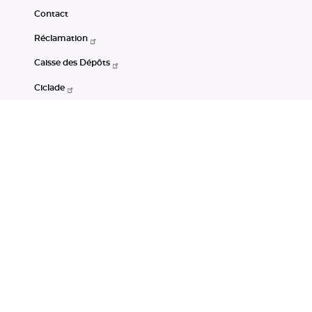
Contact
Réclamation
Caisse des Dépôts
Ciclade
CDC-Net
Consignations
Portail Open Data CDC
Restez connectés
LinkedIn
Youtube
Instagram
RSS
Mentions légales
CGU
Données personnelles