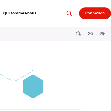
Qui sommes-nous
Connexion
Rechercher
Directions région
Contact
Acces