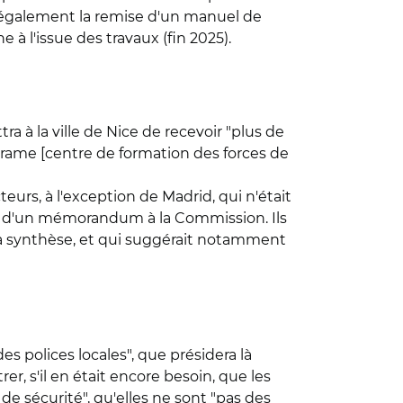
 également la remise d'un manuel de
 l'issue des travaux (fin 2025).
 à la ville de Nice de recevoir "plus de
trame [centre de formation des forces de
eurs, à l'exception de Madrid, qui n'était
emise d'un mémorandum à la Commission. Ils
 la synthèse, et qui suggérait notamment
es polices locales", que présidera là
r, s'il en était encore besoin, que les
e sécurité", qu'elles ne sont "pas des