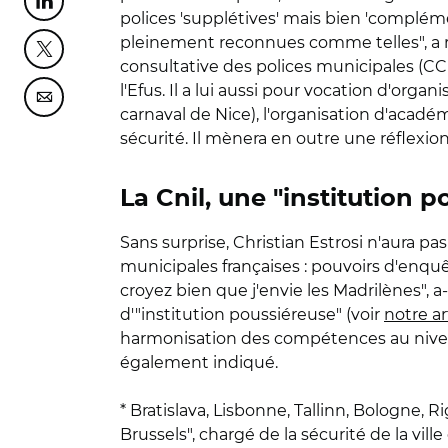
Partager cette page sur Linkedin
polices 'supplétives' mais bien 'complémen
pleinement reconnues comme telles", a ra
Partager cette page sur Twitter
consultative des polices municipales (C
l'Efus. Il a lui aussi pour vocation d'or
Partager cette page sur Courriel
carnaval de Nice), l'organisation d'acadé
sécurité. Il mènera en outre une réflexion 
La Cnil, une "institution 
Sans surprise, Christian Estrosi n'aura p
municipales françaises : pouvoirs d'enquê
croyez bien que j'envie les Madrilènes", a-
d'"institution poussiéreuse" (voir
notre ar
harmonisation des compétences au niveau 
également indiqué.
* Bratislava, Lisbonne, Tallinn, Bologne, 
Brussels", chargé de la sécurité de la ville