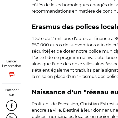
côtés de leurs homologues chargés de so
recommandations en matière de continuum
Erasmus des polices local
"Doté de 2 millions d'euros et financé à
650.000 euros de subventions afin de cré
sécurité] et de doter notre police municip
L'acte I de ce programme avait été lancé e
Lancer
alors que l'une des onze villes alors "ass
l'impression
s'étaient également traduits par la signa
la mise en place d'un "Erasmus des polices
Lancer l'impression
Partager
Naissance d'un "réseau eu
sur
Profitant de l'occasion, Christian Estrosi
Partager cette page sur Facebook
encore sa ville. Destiné à leur donner une
polices municipales, locales ou régional