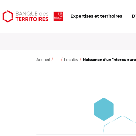
Aller
Aller
Ouvrir
Expertises et territoires
D
au
au
les
contenu
menu
outils
principal
principal
d'accessibilité
Accueil
...
Localtis
Naissance d’un "réseau euro