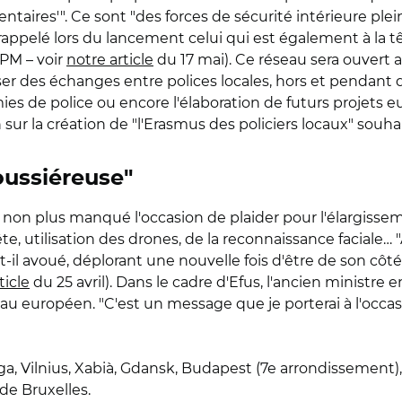
taires'". Ce sont "des forces de sécurité intérieure plei
ppelé lors du lancement celui qui est également à la tê
CPM – voir
notre article
du 17 mai). Ce réseau sera ouvert a
ganiser des échanges entre polices locales, hors et penda
mies de police ou encore l'élaboration de futurs projets
sur la création de "l'Erasmus des policiers locaux" souhait
poussiéreuse"
as non plus manqué l'occasion de plaider pour l'élargiss
te, utilisation des drones, de la reconnaissance faciale…
t-il avoué, déplorant une nouvelle fois d'être de son côté 
ticle
du 25 avril). Dans le cadre d'Efus, l'ancien ministre 
européen. "C'est un message que je porterai à l'occasi
Riga, Vilnius, Xabià, Gdansk, Budapest (7e arrondissement
 de Bruxelles.