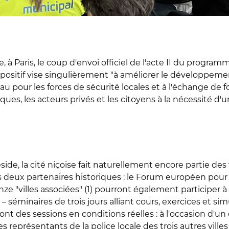
à Paris, le coup d'envoi officiel de l'acte II du progra
ispositif vise singulièrement "à améliorer le développem
u pour les forces de sécurité locales et à l'échange de for
ques, les acteurs privés et les citoyens à la nécessité d'
side, la cité niçoise fait naturellement encore partie des 
eux partenaires historiques : le Forum européen pour la 
"villes associées" (1) pourront également participer à l
– séminaires de trois jours alliant cours, exercices et si
eront des sessions en conditions réelles : à l'occasion d'
 les représentants de la police locale des trois autres v