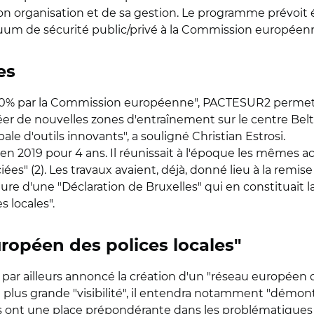
n organisation et de sa gestion. Le programme prévoit
 de sécurité public/privé à la Commission européenne à
es
 90% par la Commission européenne", PACTESUR2 permettra
er de nouvelles zones d'entraînement sur le centre Bel
ale d'outils innovants", a souligné Christian Estrosi.
n 2019 pour 4 ans. Il réunissait à l'époque les mêmes act
ociées" (2). Les travaux avaient, déjà, donné lieu à la r
ture d'une "Déclaration de Bruxelles" qui en constituait
 locales".
ropéen des polices locales"
 a par ailleurs annoncé la création d'un "réseau européen d
 plus grande "visibilité", il entendra notamment "démontre
es ont une place prépondérante dans les problématiques d