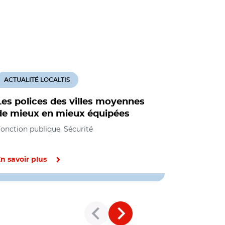
ACTUALITÉ LOCALTIS
ACTUALITÉ
Les polices des villes moyennes
Continuum
de mieux en mieux équipées
?
onction publique, Sécurité
Fonction pub
n savoir plus
En savoir pl