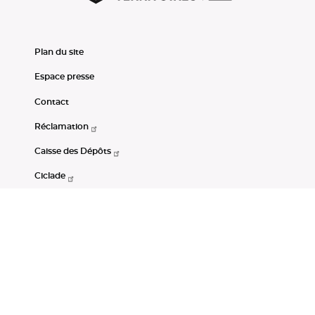
Plan du site
Espace presse
Contact
Réclamation
Caisse des Dépôts
Ciclade
CDC-Net
Consignations
Portail Open Data CDC
Restez connectés