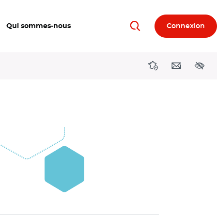
Qui sommes-nous
Connexion
Rechercher
Directions région
Contact
Acces