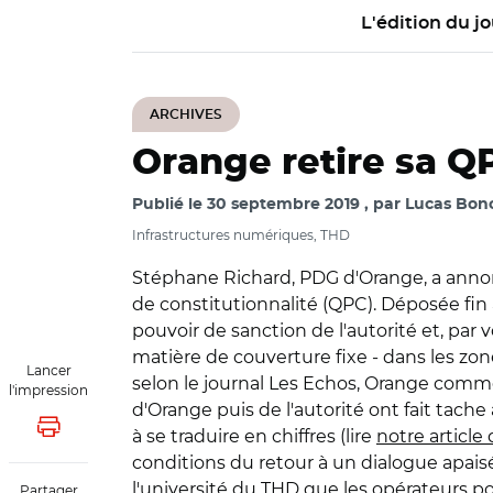
L'édition du jo
ARCHIVES
Orange retire sa QP
Publié le
30 septembre 2019
par
Lucas Bonc
Infrastructures numériques, THD
Stéphane Richard, PDG d'Orange, a annonc
de constitutionnalité (QPC). Déposée fin 
pouvoir de sanction de l'autorité et, pa
matière de couverture fixe - dans les zone
Lancer
selon le journal Les Echos, Orange comme l'
l'impression
d'Orange puis de l'autorité ont fait tac
Lancer l'impression
à se traduire en chiffres (lire
notre articl
conditions du retour à un dialogue apaisé"
l'université du THD que les opérateurs p
Partager