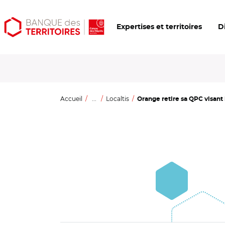
Aller
Aller
Ouvrir
Expertises et territoires
D
au
au
les
contenu
menu
outils
principal
principal
d'accessibilité
Accueil
...
Localtis
Orange retire sa QPC visant 