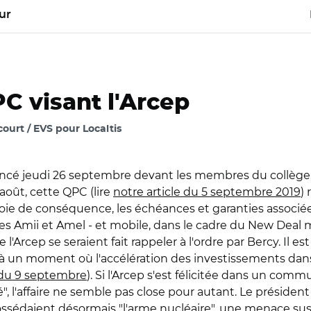
ur
C visant l'Arcep
ourt / EVS pour Localtis
é jeudi 26 septembre devant les membres du collège de l
août, cette QPC (lire
notre article du 5 septembre 2019
)
r voie de conséquence, les échéances et garanties assoc
s Amii et Amel - et mobile, dans le cadre du New Deal mobil
Arcep se seraient fait rappeler à l'ordre par Bercy. Il est
he à un moment où l'accélération des investissements d
e du 9 septembre
). Si l'Arcep s'est félicitée dans un com
, l'affaire ne semble pas close pour autant. Le président d
ossédaient désormais "l'arme nucléaire", une menace su