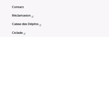
Contact
Réclamation
Caisse des Dépôts
Ciclade
CDC-Net
Consignations
Portail Open Data CDC
Restez connectés
LinkedIn
Youtube
Instagram
RSS