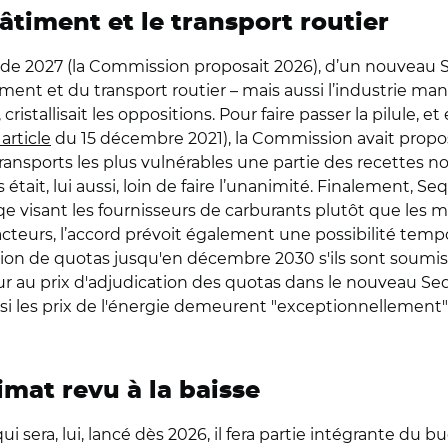
timent et le transport routier
 de 2027 (la Commission proposait 2026), d’un nouveau 
nt et du transport routier – mais aussi l’industrie manuf
), cristallisait les oppositions. Pour faire passer la pilul
article
du 15 décembre 2021), la Commission avait propo
 transports les plus vulnérables une partie des recette
s était, lui aussi, loin de faire l’unanimité. Finalement, S
Seqe visant les fournisseurs de carburants plutôt que les 
 acteurs, l’accord prévoit également une possibilité tem
ution de quotas jusqu'en décembre 2030 s'ils sont soumi
ur au prix d'adjudication des quotas dans le nouveau Seq
les prix de l'énergie demeurent "exceptionnellement" él
imat revu à la baisse
ui sera, lui, lancé dès 2026, il fera partie intégrante du b