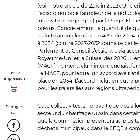
(voir
notre article
du 22 juin 2022). Une cr
l’accord renforce l’ampleur de la réductio
intensité énergétique) par le Seqe. Elle e
prévus. Concrètement, la quantité de qu
réduite annuellement de 4,3% de 2024 à 2
à 2034 (contre 2027-2032 souhaité par le
Parlement et Conseil s’étaient déjà accord
Royaume-Uni et la Suisse, dès 2026). Il e
(MACF) – ciment, aluminium, engrais, fer
Lancer
Le MACF, pour lequel un accord avait été
l'impression
place en 2034. L’accord inclut en outre
pour les trajets liés aux régions ultrapér
Lancer l'impression
Côté collectivités, s’il prévoit que des a
Partager
sur
secteur du chauffage urbain dans certain
que la Commission présentera au plus tard
Partager cette page sur Facebook
déchets municipaux dans le SEQE à compt