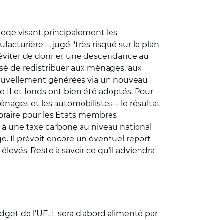
Seqe visant principalement les
acturière –, jugé "très risqué sur le plan
e, et éviter de donner une descendance au
sé de redistribuer aux ménages, aux
s nouvellement générées via un nouveau
eqe II et fonds ont bien été adoptés. Pour
ménages et les automobilistes – le résultat
poraire pour les États membres
s à une taxe carbone au niveau national
e. Il prévoit encore un éventuel report
evés. Reste à savoir ce qu’il adviendra
udget de l’UE. Il sera d’abord alimenté par