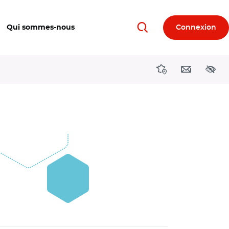
Qui sommes-nous
Connexion
Rechercher
Directions région
Contact
Acces