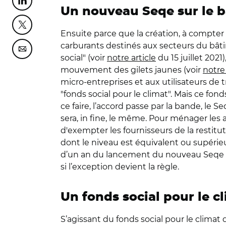
Partager cette page sur Linkedin
Un nouveau Seqe sur le bâ
Partager cette page sur Twitter
Ensuite parce que la création, à compter
carburants destinés aux secteurs du bâtime
Partager cette page sur Courriel
social" (voir
notre article
du 15 juillet 2021
mouvement des gilets jaunes (voir
notre 
micro-entreprises et aux utilisateurs de
"fonds social pour le climat". Mais ce fond
ce faire, l’accord passe par la bande, le 
sera, in fine, le même. Pour ménager les
d'exempter les fournisseurs de la restit
dont le niveau est équivalent ou supérie
d’un an du lancement du nouveau Seqe si 
si l’exception devient la règle.
Un fonds social pour le cl
S’agissant du fonds social pour le climat q