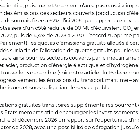
ise inutile, puisque le Parlement n’aura pas réussi à impo
n des émissions des secteurs couverts (production d’élect
st désormais fixée à 62% d’ici 2030 par rapport aux nivea
otas sera d’un côté réduite de 90 Mt d’équivalent CO
en
2
027, puis de 4,4% de 2028 à 2030. L’accord supprime pa
 Parlement), les quotas d’émissions gratuits alloués à c
és sur la fin de l’allocation de quotas gratuits pour les v
n sera ainsi pour les secteurs couverts par le mécanisme
 et acier, production d’énergie électrique et d’hydrogèn
 trouvé le 13 décembre (voir
notre article
du 16 décembre
 progressivement les émissions du transport maritime – 
iphériques et sous obligation de service public.
llocations gratuites transitoires supplémentaires pourront
s États membres afin d'encourager les investissements d
 le 31 décembre 2026 un rapport sur l’opportunité d’incl
er de 2028, avec une possibilité de dérogation jusqu’e