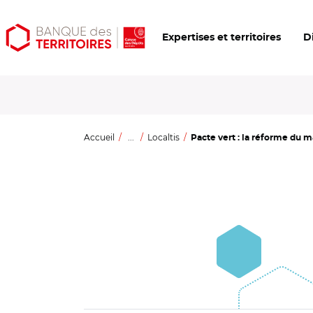
Aller
Aller
Ouvrir
Expertises et territoires
D
au
au
les
contenu
menu
outils
principal
principal
d'accessibilité
Accueil
...
Localtis
Pacte vert : la réforme du m