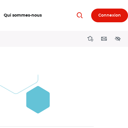
Qui sommes-nous
Connexion
Rechercher
Directions région
Contact
Acces