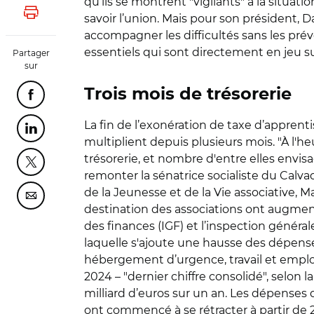
qu’ils se montrent "vigilants" à la situati
Lancer l'impression
savoir l’union. Mais pour son président, D
accompagner les difficultés sans les préve
essentiels qui sont directement en jeu sur 
Partager
sur
Trois mois de trésorerie
Partager cette page sur Facebook
La fin de l’exonération de taxe d’apprent
Partager cette page sur Linkedin
multiplient depuis plusieurs mois. "À l'he
trésorerie, et nombre d'entre elles envisa
Partager cette page sur Twitter
remonter la sénatrice socialiste du Calv
de la Jeunesse et de la Vie associative, 
Partager cette page sur Courriel
destination des associations ont augmen
des finances (IGF) et l’inspection général
laquelle s'ajoute une hausse des dépenses 
hébergement d’urgence, travail et emploi
2024 – "dernier chiffre consolidé", selon l
milliard d’euros sur un an. Les dépenses 
ont commencé à se rétracter à partir de 202