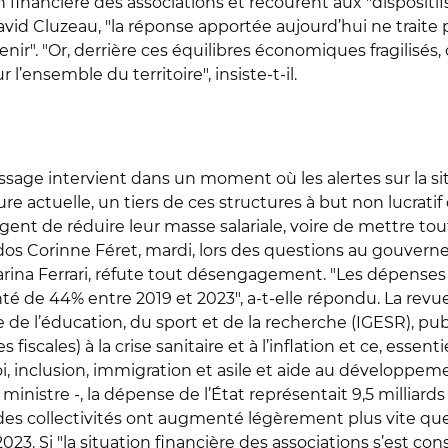
on financière des associations et recourent aux "dispositif
avid Cluzeau, "la réponse apportée aujourd’hui ne traite p
nir". "Or, derrière ces équilibres économiques fragilisés,
l’ensemble du territoire", insiste-t-il.
issage intervient dans un moment où les alertes sur la si
ure actuelle, un tiers de ces structures à but non lucrat
gent de réduire leur masse salariale, voire de mettre tout
ados Corinne Féret, mardi, lors des questions au gouvern
Marina Ferrari, réfute tout désengagement. "Les dépenses 
té de 44% entre 2019 et 2023", a-t-elle répondu. La rev
e de l’éducation, du sport et de la recherche (IGESR), pub
fiscales) à la crise sanitaire et à l’inflation et ce, esse
, inclusion, immigration et asile et aide au développeme
a ministre -, la dépense de l’État représentait 9,5 milliard
des collectivités ont augmenté légèrement plus vite que 
3. Si "la situation financière des associations s’est conso