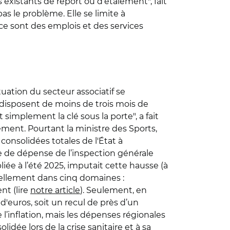
s existants de report ou d’étalement", fait
as le problème. Elle se limite à
 ce sont des emplois et des services
tuation du secteur associatif se
if disposent de moins de trois mois de
 simplement la clé sous la porte", a fait
ement. Pourtant la ministre des Sports,
consolidées totales de l'État à
ue de dépense
de
l’inspection générale
liée à l’été 2025, imputait cette hausse (à
ntiellement dans cinq domaines :
nt (lire
notre article
). Seulement, en
s d'euros, soit un recul de près d’un
l’inflation, mais les dépenses régionales
lidée lors de la crise sanitaire et à sa