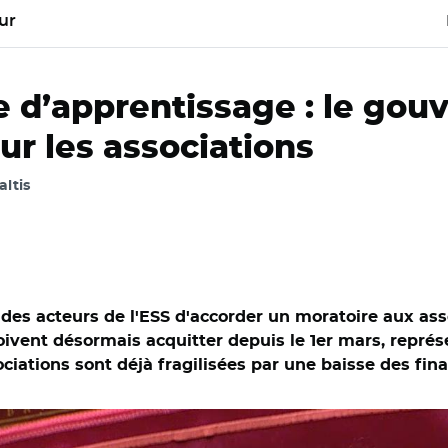
ur
e d’apprentissage : le go
ur les associations
altis
es acteurs de l'ESS d'accorder un moratoire aux asso
doivent désormais acquitter depuis le 1er mars, repré
sociations sont déjà fragilisées par une baisse des fi
nat/ Marina Ferrari