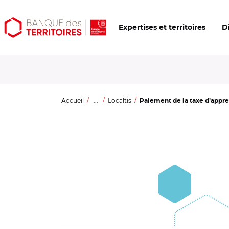
Aller
Aller
Ouvrir
Expertises et territoires
D
au
au
les
contenu
menu
outils
principal
principal
d'accessibilité
Accueil
...
Localtis
Paiement de la taxe d’appre