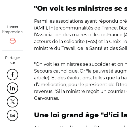
"On voit les ministres se
Parmi les associations ayant répondu prés
Lancer
(AMF), Intercommunalités de France, l’Ass
l'impression
l’Association des maires d’Ile-de-France (A
acteurs de la solidarité (FAS) et la Croi
Lancer l'impression
ministre du Travail, de la Santé et des S
Partager
sur
"On voit les ministres se succéder et on
Secours catholique. Or "la pauvreté augm
Partager cette page sur Facebook
article
). Et des évolutions, telles que la 
d’amélioration, pour le président de l’U
Partager cette page sur Linkedin
revenus. "Si la ministre reçoit un courrier
Carvounas.
Partager cette page sur Twitter
Une loi grand âge "d’ici la
Partager cette page sur Courriel