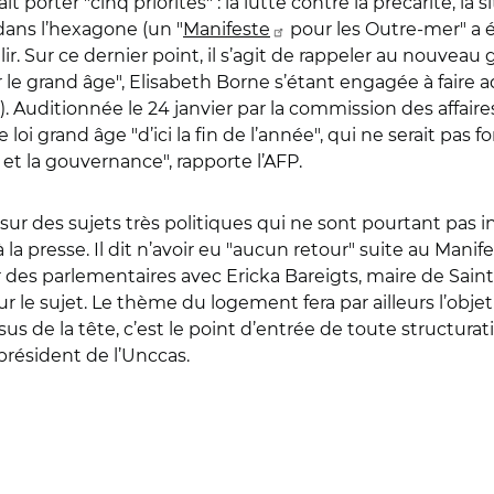
porter "cinq priorités" : la lutte contre la précarité, la s
dans l’hexagone (un "
Manifeste
pour les Outre-mer" a 
eillir. Sur ce dernier point, il s’agit de rappeler au no
 le grand âge", Elisabeth Borne s’étant engagée à faire
). Auditionnée le 24 janvier par la commission des affair
loi grand âge "d’ici la fin de l’année", qui ne serait pa
s et la gouvernance", rapporte l’AFP.
sur des sujets très politiques qui ne sont pourtant pas in
 presse. Il dit n’avoir eu "aucun retour" suite au Manife
r des parlementaires avec Ericka Bareigts, maire de Saint
ur le sujet. Le thème du logement fera par ailleurs l’obj
us de la tête, c’est le point d’entrée de toute structura
 président de l’Unccas.