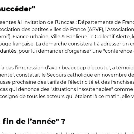
 succéder"
entes à l’invitation de l’Unccas : Départements de Franc
ociation des petites villes de France (APVF), l’Associati
mif), France urbaine, Ville & Banlieue, le Collectif Alerte
x-Rouge française. La démarche consisterait à adresser un
olidarités, pour lui demander d’organiser une "conférence
 n’a pas l’impression d’avoir beaucoup d’écoute", a témo
ente", constatait le Secours catholique en novembre der
hausse prochaine des tarifs de l’électricité et des franchis
nccas qui dénonce des "situations insoutenables" comme c
 cosigné de tous les acteurs qui étaient là ce matin, elle v
 fin de l’année" ?