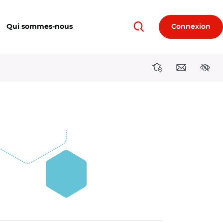
Qui sommes-nous
Connexion
Rechercher
Directions région
Contact
Acces