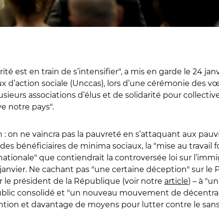
rité est en train de s’intensifier", a mis en garde le 24 j
d’action sociale (Unccas), lors d’une cérémonie des vœux
plusieurs associations d’élus et de solidarité pour collecti
e notre pays".
on ne vaincra pas la pauvreté en s’attaquant aux pauvres"
s bénéficiaires de minima sociaux, la "mise au travail fo
nationale" que contiendrait la controversée loi sur l’immig
janvier. Ne cachant pas "une certaine déception" sur le P
 le président de la République (voir notre
article
) – à "u
 public consolidé et "un nouveau mouvement de décentra
vention et davantage de moyens pour lutter contre le san