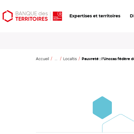
Aller
Aller
Ouvrir
Expertises et territoires
D
au
au
les
contenu
menu
outils
principal
principal
d'accessibilité
Accueil
...
Localtis
Pauvreté : l’Unccas fédère de