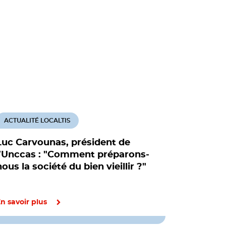
ACTUALITÉ LOCALTIS
ACTUALITÉ
Luc Carvounas, président de
Pacte des 
l’Unccas : "Comment préparons-
gouverne
nous la société du bien vieillir ?"
travail p
Emploi, Jeun
Social
n savoir plus
En savoir pl