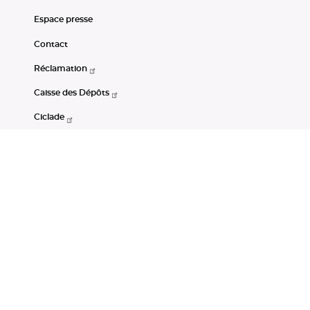
Espace presse
Contact
Réclamation
Caisse des Dépôts
Ciclade
CDC-Net
Consignations
Portail Open Data CDC
Restez connectés
LinkedIn
Youtube
Instagram
RSS