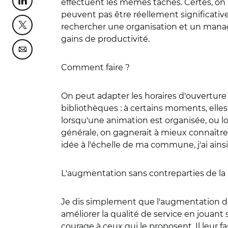
effectuent les mêmes tâches. Certes, on 
Partager cette page sur Linkedin
peuvent pas être réellement significativ
rechercher une organisation et un manage
Partager cette page sur Twitter
gains de productivité.
Partager cette page sur Courriel
Comment faire ?
On peut adapter les horaires d'ouverture
bibliothèques : à certains moments, elles
lorsqu'une animation est organisée, ou lo
générale, on gagnerait à mieux connaître 
idée à l'échelle de ma commune, j'ai ains
L'augmentation sans contreparties de la d
Je dis simplement que l'augmentation de l
améliorer la qualité de service en jouant 
courage à ceux qui le proposent. Il leur 