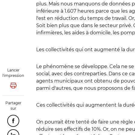
plus. Mais nous manquons de données pour 
inférieure à 1.607 heures parce que les a
l'est en réduction du temps de travail. O
Soit bien plus que dans le secteur privé. 
infirmières, les aides à domicile, les pompi
Les collectivités qui ont augmenté la dur
Le phénomène se développe. Cela ne se pa
Lancer
social, avec des contreparties. Dans ce c
l'impression
agents municipaux ont obtenu de pouvoir
Lancer l'impression
parmi d'autres, que nous proposons de fai
Partager
Ces collectivités qui augmentent la durée
sur
On pourrait être tenté de faire une règle 
Partager cette page sur Facebook
réduire ses effectifs de 10%. Or, on ne pe