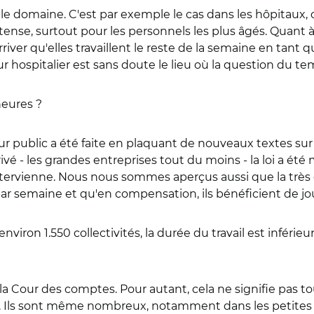
ns le domaine. C'est par exemple le cas dans les hôpitaux,
ense, surtout pour les personnels les plus âgés. Quant à c
arriver qu'elles travaillent le reste de la semaine en tant 
eur hospitalier est sans doute le lieu où la question du tem
heures ?
ur public a été faite en plaquant de nouveaux textes sur l
rivé - les grandes entreprises tout du moins - la loi a 
'intervienne. Nous nous sommes aperçus aussi que la très
 par semaine et qu'en compensation, ils bénéficient de jo
ron 1.550 collectivités, la durée du travail est inférieur
la Cour des comptes. Pour autant, cela ne signifie pas to
n. Ils sont même nombreux, notamment dans les petites et