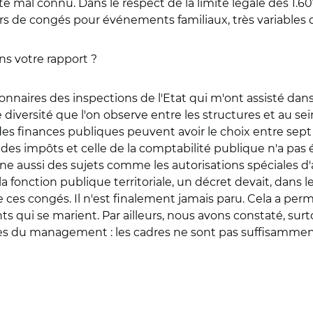
te mal connu. Dans le respect de la limite légale des 1.60
 de congés pour événements familiaux, très variables d'
ns votre rapport ?
naires des inspections de l'Etat qui m'ont assisté dans m
e diversité que l'on observe entre les structures et au s
des finances publiques peuvent avoir le choix entre sept 
le des impôts et celle de la comptabilité publique n'a pa
erne aussi des sujets comme les autorisations spéciales
a fonction publique territoriale, un décret devait, dans l
 ces congés. Il n'est finalement jamais paru. Cela a perm
ts qui se marient. Par ailleurs, nous avons constaté, sur
ses du management : les cadres ne sont pas suffisamme