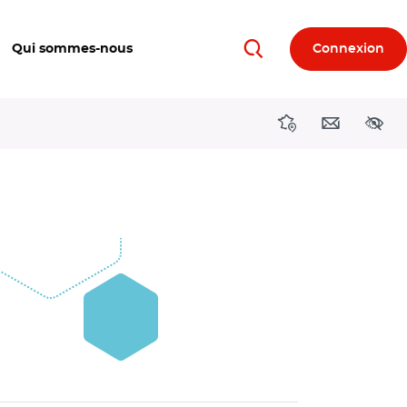
Qui sommes-nous
Connexion
Rechercher
Directions région
Contact
Acces