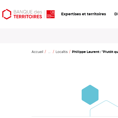
Aller
Aller
Ouvrir
Expertises et territoires
D
au
au
les
contenu
menu
outils
principal
principal
d'accessibilité
Accueil
...
Localtis
Philippe Laurent : "Plutôt que