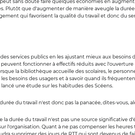
peut sans doute faire quelques économies en augmentant
es. Plutôt que d'augmenter de manière aveugle la durée d
ment qui favorisent la qualité du travail et donc du s
 des services publics en les ajustant mieux aux besoins 
 peuvent fonctionner à effectifs réduits avec l'ouverture 
rsque la bibliothèque accueille des scolaires, le personn
les besoins des usagers et à savoir quand ils fréquentent
i lancé une étude sur les habitudes des Scéens.
urée du travail n'est donc pas la panacée, dites-vous, al
a durée du travail n'est pas une source significative d'
sur l'organisation. Quant à ne pas compenser les heures t
faudra supprimer des jours de RTT qui sont devenus de fa