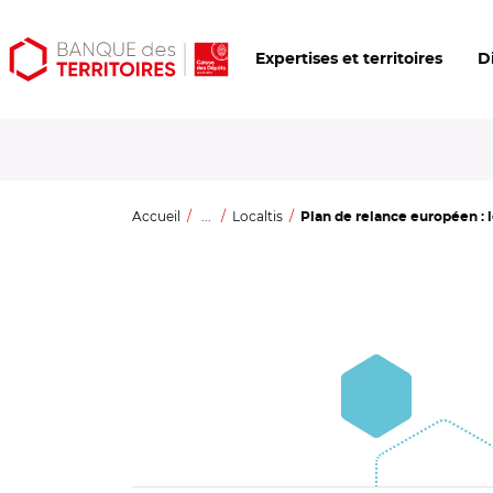
Aller
Aller
Ouvrir
Expertises et territoires
D
au
au
les
contenu
menu
outils
principal
principal
d'accessibilité
Accueil
...
Localtis
Plan de relance européen : le