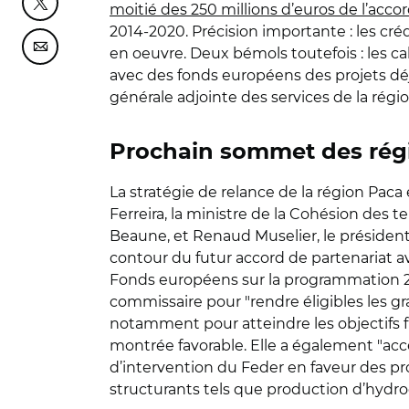
moitié des 250 millions d’euros de l’acco
Partager cette page sur Twitter
2014-2020. Précision importante : les crédi
en oeuvre. Deux bémols toutefois : les c
Partager cette page sur Courriel
avec des fonds européens des projets déjà
générale adjointe des services de la régio
Prochain sommet des régi
La stratégie de relance de la région Paca 
Ferreira, la ministre de la Cohésion des 
Beaune, et Renaud Muselier, le président 
contour du futur accord de partenariat a
Fonds européens sur la programmation 202
commissaire pour "rendre éligibles les g
notamment pour atteindre les objectifs fi
montrée favorable. Elle a également "acce
d’intervention du Feder en faveur des pr
structurants tels que production d’hydrog