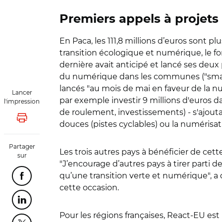
Premiers appels à projets
En Paca, les 111,8 millions d’euros sont p
transition écologique et numérique, le fo
dernière avait anticipé et lancé ses deu
du numérique dans les communes ("smart t
lancés "au mois de mai en faveur de la nu
Lancer
par exemple investir 9 millions d'euros 
l'impression
de roulement, investissements) - s'ajouta
Lancer l'impression
douces (pistes cyclables) ou la numérisatio
Partager
Les trois autres pays à bénéficier de cette
sur
"J’encourage d’autres pays à tirer parti d
qu’une transition verte et numérique", a
Partager cette page sur Facebook
cette occasion.
Partager cette page sur Linkedin
Pour les régions françaises, React-EU est