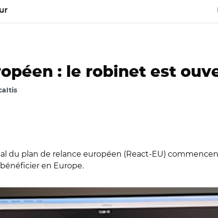
ur
opéen : le robinet est ouve
caltis
orial du plan de relance européen (React-EU) commencent à
 bénéficier en Europe.
 Elisa Ferreira