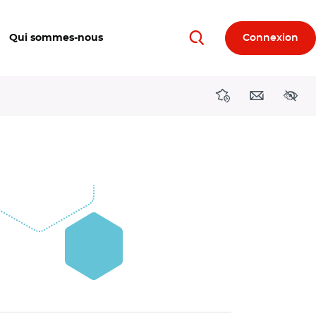
Qui sommes-nous
Connexion
Rechercher
Directions région
Contact
Acces