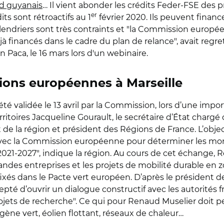
rd guyanais
… Il vient abonder les crédits Feder-FSE des
er
ts sont rétroactifs au 1
février 2020. Ils peuvent financ
alendriers sont très contraints et "la Commission europé
 financés dans le cadre du plan de relance", avait regre
n Paca, le 16 mars lors d'un webinaire.
ons européennes à Marseille
été validée le 13 avril par la Commission, lors d’une impor
territoires Jacqueline Gourault, le secrétaire d’État char
de la région et président des Régions de France. L’object
vec la Commission européenne pour déterminer les montan
1-2027", indique la région. Au cours de cet échange, R
randes entreprises et les projets de mobilité durable en
xés dans le Pacte vert européen. D’après le président de 
pté d’ouvrir un dialogue constructif avec les autorités fr
ojets de recherche". Ce qui pour Renaud Muselier doit p
ène vert, éolien flottant, réseaux de chaleur…