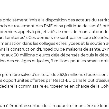
lus précisément "mis à la disposition des acteurs du terri
nds de roulement des PME et sa politique de santé", préc
x premiers appels à projets dès le mois de mars autour 
erritoires"). Ces derniers ne sont pas encore clôturés
mérisation dans les collèges et les lycées et le soutien
dans la construction d'Ehpad ou de maisons de santé, 27 
nt aux 30 millions d'euros déjà dépensés depuis le début 
n des collèges et lycées, 9 millions pour les smart territo
 première salve d’un total de 562,5 millions d’euros sont l
es opportunités offertes par React-EU dans le but d’assur
 déclaré la commissaire européenne en charge de la Cohés
 un élément essentiel de la maquette financière de leur 