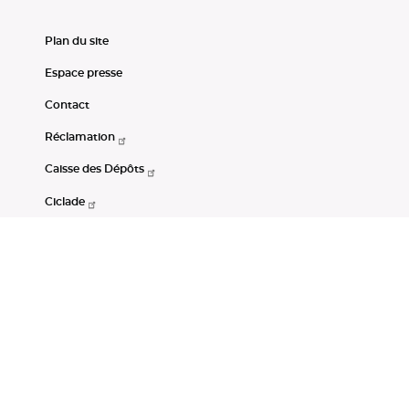
Plan du site
Espace presse
Contact
Réclamation
Caisse des Dépôts
Ciclade
CDC-Net
Consignations
Portail Open Data CDC
Restez connectés
LinkedIn
Youtube
Instagram
RSS