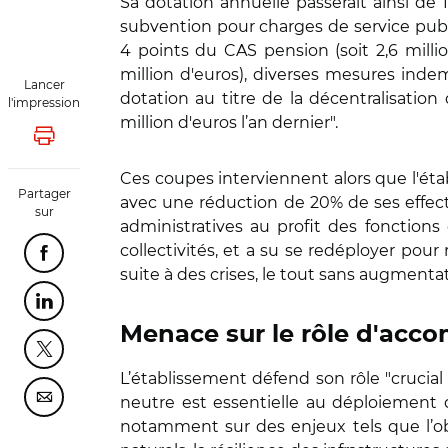
Sa dotation annuelle passerait ainsi de 1
subvention pour charges de service publi
4 points du CAS pension (soit 2,6 millio
million d'euros), diverses mesures indem
Lancer
dotation au titre de la décentralisation 
l'impression
million d'euros l’an dernier".
Lancer l'impression
Ces coupes interviennent alors que l'éta
Partager
avec une réduction de 20% de ses effecti
sur
administratives au profit des fonctions 
collectivités, et a su se redéployer pou
Partager cette page sur Facebook
suite à des crises, le tout sans augmentat
Partager cette page sur Linkedin
Menace sur le rôle d'acco
Partager cette page sur Twitter
L’établissement défend son rôle "crucial 
neutre est essentielle au déploiement
Partager cette page sur Courriel
notamment sur des enjeux tels que l’obs