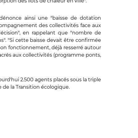
orption des îlots de chaleur en ville".
, dénonce ainsi une "baisse de dotation
compagnement des collectivités face aux
écision", en rappelant que "nombre de
. "Si cette baisse devait être confirmée
 son fonctionnement, déjà resserré autour
acrés aux collectivités (programme ponts,
rd'hui 2.500 agents placés sous la triple
 de la Transition écologique.