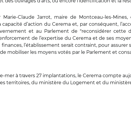
et des ouvrages d’arts, ou encore l’identification et la rés
ar Marie-Claude Jarrot, maire de Montceau-les-Mines
capacité d’action du Cerema et, par conséquent, l’ac
vernement et au Parlement de "reconsidérer cette d
renforcement de l’expertise du Cerema et de ses moyens"
finances, l’établissement serait contraint, pour assurer
, de mobiliser les moyens votés par le Parlement et cons
e-mer à travers 27 implantations, le Cerema compte aujou
les territoires, du ministère du Logement et du ministère