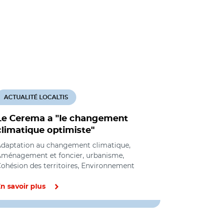
ACTUALITÉ LOCALTIS
ACTUALITÉ
Le Cerema a "le changement
Erosion c
climatique optimiste"
scénarios
table
daptation au changement climatique,
ménagement et foncier, urbanisme,
Aménagement
ohésion des territoires, Environnement
Environnem
n savoir plus
En savoir pl