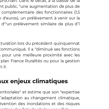
rochain. Dans le détail, à la baisse de la
ment public, "une augmentation de plus de
le complémentaire des fonctionnaires (1,5
n d'euros), un prélèvement à venir sur la
us d'"un prélèvement similaire de plus d’1
ructuration lors du précédent quinquennat
e communiqué. Il a "diminué ses fonctions
les pour une meilleure proximité avec les
 plan France Ruralités ou pour la gestion
-il.
aux enjeux climatiques
erritoriales" et estime que son "expertise
d’adaptation au changement climatique,
révention des inondations et des risques