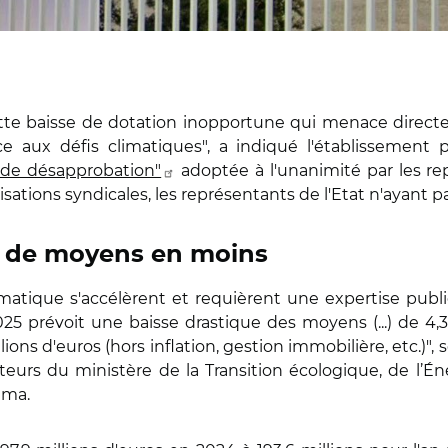
ette baisse de dotation inopportune qui menace direct
ce aux défis climatiques", a indiqué l'établissement
 de désapprobation"
adoptée à l'unanimité par les repr
sations syndicales, les représentants de l'Etat n'ayant pa
os de moyens en moins
imatique s'accélèrent et requièrent une expertise pub
 2025 prévoit une baisse drastique des moyens (...) de 4
ons d'euros (hors inflation, gestion immobilière, etc.)",
teurs du ministère de la Transition écologique, de l’É
ema.