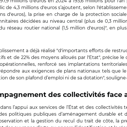
97,9 millions d'euros en 2024 à 193,6 millions pour l'an p
c de 4,3 millions d'euros s’ajoutent, selon l'établisse
ns d'euros), la prise en charge de la protection socia
nitaires décidées au niveau central (plus de 0,3 millio
du réseau routier national (1,5 million d'euros)", en pl
blissement a déjà réalisé "d'importants efforts de rest
fs et de 22% des moyens alloués par l'Etat", précise l
opérationnelles, renforcé ses implantations territoria
r répondre aux exigences de plans nationaux tels que le
ion de son plafond d’emploi ni de sa dotation", souligne-t
mpagnement des collectivités face 
dans l’appui aux services de l’État et des collectivités t
 des politiques publiques d’aménagement durable et 
ervation et la gestion du recul du trait de côte, la p