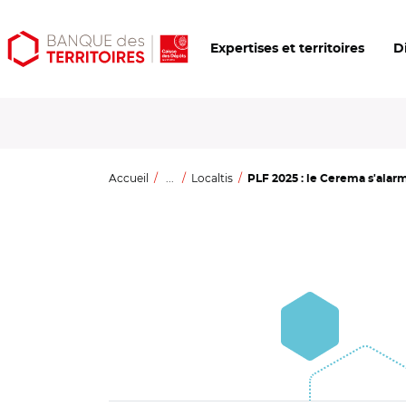
Aller
Aller
Ouvrir
Expertises et territoires
D
au
au
les
contenu
menu
outils
principal
principal
d'accessibilité
Accueil
...
Localtis
PLF 2025 : le Cerema s'alarm