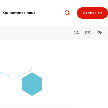
Qui sommes-nous
Connexion
Rechercher
Directions région
Contact
Acces