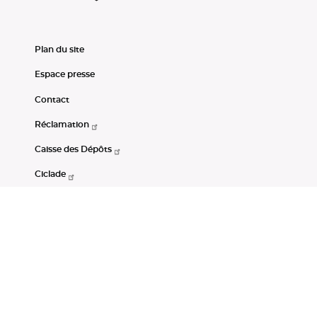
Plan du site
Espace presse
Contact
Réclamation
Caisse des Dépôts
Ciclade
CDC-Net
Consignations
Portail Open Data CDC
Restez connectés