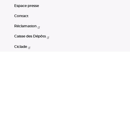
Espace presse
Contact
Réclamation
Caisse des Dépôts
Ciclade
CDC-Net
Consignations
Portail Open Data CDC
Restez connectés
LinkedIn
Youtube
Instagram
RSS