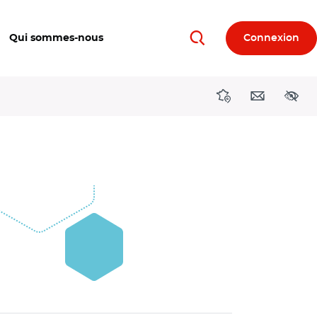
Qui sommes-nous
Connexion
Rechercher
Directions région
Contact
Acces