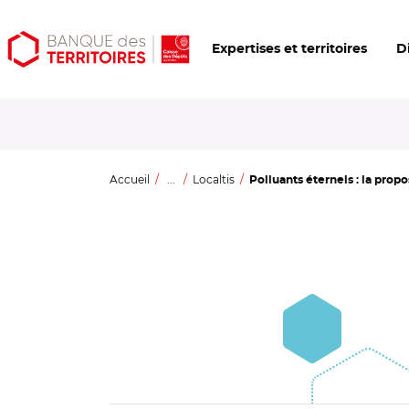
Aller
Aller
Ouvrir
Expertises et territoires
D
au
au
les
contenu
menu
outils
principal
principal
d'accessibilité
Accueil
...
Localtis
Polluants éternels : la propos