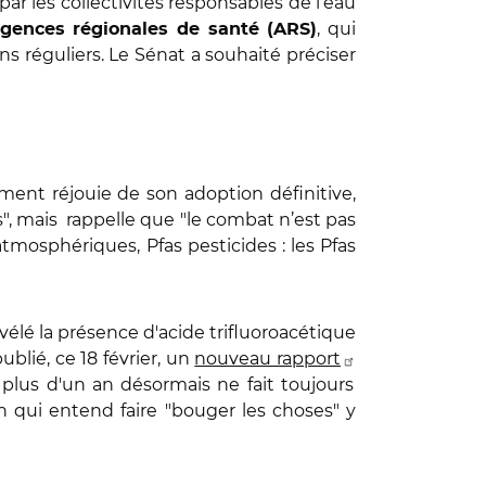
ar les collectivités responsables de l’eau
, qui
agences régionales de santé (ARS)
s réguliers. Le Sénat a souhaité préciser
ement réjouie de son adoption définitive,
as", mais rappelle que "le combat n’est pas
atmosphériques, Pfas pesticides : les Pfas
révélé la présence d'acide trifluoroacétique
lié, ce 18 février, un
nouveau rapport
 plus d'un an désormais ne fait toujours
on qui entend faire "bouger les choses" y