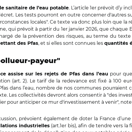
. L’article 1er prévoit d’y i
le sanitaire de l’eau potable
cret. Les tests pourront en outre concerner d'autres su
constances locales". Ce texte va donc plus loin que la r
e, qui prévoit à partir du 1er janvier 2026, que chaqu
hargé de la prévention des risques, au terme du texte
, et si elles sont connues les
ettant des Pfas
quantités 
pollueur-payeur"
pour que l
ce assise sur les rejets de Pfas dans l’eau
ion (art. 2). Le tarif de la redevance est fixé à 100 
 Pfas dans l’eau, nombre de nos communes pourraient
te. Les collectivités devront alors consentir à "des invest
r pour anticiper ce mur d'investissement à venir", note-
scussion, prévoient également de doter la France d’un
(art.1er bis), afin de tendre vers la 
lations industrielles