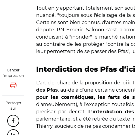
Tout en y apportant totalement son souti
nuancé, "toujours sous l'éclairage de la
Certains sont bien connus, d'autres moin
député RN Emeric Salmon s'est alarmé 
conduisant à "inonder" le marché national 
au contraire de les protéger "contre la 
leur permettent de se passer des Pfas", l
Interdiction des Pfas d’ic
Lancer
l'impression
L'article-phare de la proposition de loi int
Lancer l'impression
, au-delà d’une certaine concentr
des Pfas
pour les cosmétiques, les farts de s
Partager
d’ameublement), à l'exception toutefois de
sur
préciser par décret.
L'interdiction de
parlementaire, et a été retirée du texte i
Partager cette page sur Facebook
Thierry, soucieux de ne pas condamner tou