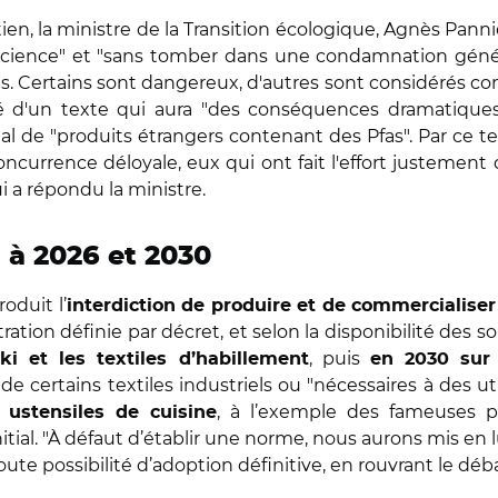
en, la ministre de la Transition écologique, Agnès Panni
 science" et "sans tomber dans une condamnation générale
s. Certains sont dangereux, d'autres sont considérés com
d'un texte qui aura "des conséquences dramatiques 
de "produits étrangers contenant des Pfas". Par ce texte, 
concurrence déloyale, eux qui ont fait l'effort justemen
ui a répondu la ministre.
i à 2026 et 2030
roduit l’
interdiction de produire et de commercialise
ation définie par décret, et selon la disponibilité des so
, puis
ki et les textiles d’habillement
en 2030 sur 
 certains textiles industriels ou "nécessaires à des utili
, à l’exemple des fameuses po
s ustensiles de cuisine
nitial. "À défaut d’établir une norme, nous aurons mis en
te possibilité d’adoption définitive, en rouvrant le déba