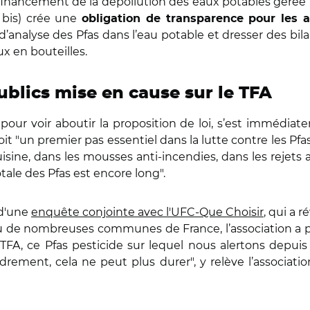
 financement de la dépollution des eaux potables gérée p
2 bis) crée une
obligation de transparence pour les 
analyse des Pfas dans l’eau potable et dresser des bilan
ux en bouteilles.
ublics mise en cause sur le TFA
pour voir aboutir la proposition de loi, s’est immédiat
voit "un premier pas essentiel dans la lutte contre les Pf
uisine, dans les mousses anti-incendies, dans les rejets 
otale des Pfas est encore long".
 d'une
enquête conjointe avec l'UFC-Que Choisir
, qui a 
u de nombreuses communes de France, l’association a pub
TFA, ce Pfas pesticide sur lequel nous alertons depuis
drement, cela ne peut plus durer", y relève l’associati