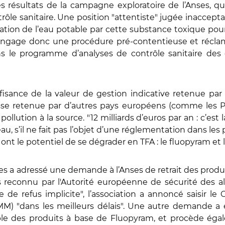
es résultats de la campagne exploratoire de l’Anses, q
rôle sanitaire. Une position "attentiste" jugée inaccept
tion de l’eau potable par cette substance toxique pour l
engage donc une procédure pré-contentieuse et réclame 
ns le programme d’analyses de contrôle sanitaire de
uffisance de la valeur de gestion indicative retenue pa
asse retenue par d’autres pays européens (comme les Pa
 pollution à la source. "12 milliards d’euros par an : c’
au, s’il ne fait pas l’objet d’une réglementation dans les
i ont le potentiel de se dégrader en TFA : le fluopyram et 
 a adressé une demande à l’Anses de retrait des produit
 reconnu par l'Autorité européenne de sécurité des a
 refus implicite", l’association a annoncé saisir le C
M) "dans les meilleurs délais". Une autre demande a é
le des produits à base de Fluopyram, et procède égal