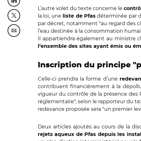
Partager cette page sur Linkedin
L’autre volet du texte concerne le
contrô
la loi, une
déterminée par dé
liste de Pfas
Partager cette page sur Twitter
par décret, notamment "au regard des cir
l’eau destinée à la consommation humain
Partager cette page sur Courriel
Il appartiendra également au ministre c
l’ensemble des sites ayant émis ou ém
Inscription du principe "
Celle-ci prendra la forme d’une
redevan
contribuent financièrement à la dépollut
vigueur du contrôle de la présence des
réglementaire", selon le rapporteur du tex
redevance proposée sera "un premier levie
Deux articles ajoutés au cours de la di
rejets aqueux de Pfas depuis les instal