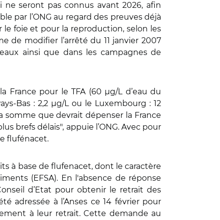
ui ne seront pas connus avant 2026, afin
able par l’ONG au regard des preuves déjà
e foie et pour la reproduction, selon les
de modifier l’arrêté du 11 janvier 2007
s eaux ainsi que dans les campagnes de
r la France pour le TFA (60 µg/L d’eau du
ys-Bas : 2,2 µg/L ou le Luxembourg : 12
est la somme que devrait dépenser la France
 plus brefs délais", appuie l’ONG. Avec pour
le flufénacet.
s à base de flufenacet, dont le caractère
liments (EFSA). En l'absence de réponse
onseil d’Etat pour obtenir le retrait des
té adressée à l’Anses ce 14 février pour
ement à leur retrait. Cette demande au