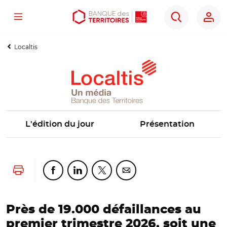
Menu
Aller
Aller
Ouvrir
Rechercher
au
au
les
contenu
menu
outils
Localtis
principal
principal
d'accessibilité
L'édition du jour
Présentation
Lancer l'impression
Partager cette page sur Facebook
Partager cette page sur Linkedin
Partager cette page sur Twitter
Partager cette page sur Co
Près de 19.000 défaillances au
premier trimestre 2026, soit une