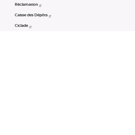
Réclamation
Caisse des Dépôts
Ciclade
CDC-Net
Consignations
Portail Open Data CDC
Restez connectés
LinkedIn
Youtube
Instagram
RSS
Mentions légales
CGU
Données personnelles
Accessibilité : non conforme
DSP2
Instruments financiers
Gestion des cookies