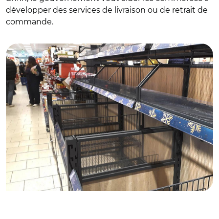
développer des services de livraison ou de retrait de
commande.
© C.M/ Ici dans un magasin Lidl, les décorations de Noël
ont étés retirées.