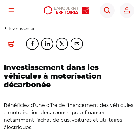
Menu
Aller
Aller
Ouvrir
Rechercher
au
au
les
contenu
menu
outils
Investissement
principal
principal
d'accessibilité
Lancer l'impression
Partager cette page sur Facebook
Partager cette page sur Linkedin
Partager cette page sur Twitter
Partager cette page sur Co
Investissement dans les
véhicules à motorisation
décarbonée
Bénéficiez d’une offre de financement des véhicules
à motorisation décarbonée pour financer
notamment l’achat de bus, voitures et utilitaires
électriques.