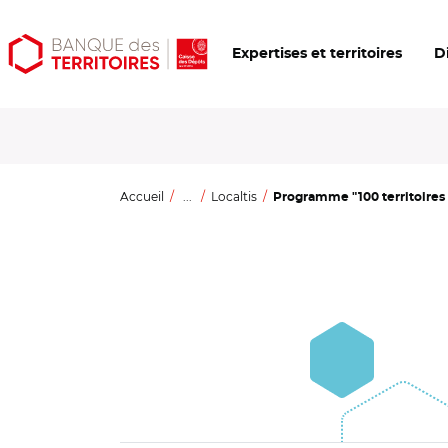
Aller
Aller
Ouvrir
Expertises et territoires
D
au
au
les
contenu
menu
outils
principal
principal
d'accessibilité
Accueil
...
Localtis
Programme "100 territoires d’