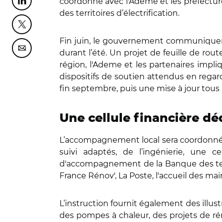
coordonne avec l'Ademe et les préfectures
Partager cette page sur Linkedin
des territoires d’électrification.
Partager cette page sur Twitter
Fin juin, le gouvernement communiquera la 
Partager cette page sur Courriel
durant l’été. Un projet de feuille de rout
région, l'Ademe et les partenaires impliq
dispositifs de soutien attendus en regar
fin septembre, puis une mise à jour tous 
Une cellule financière dé
L’accompagnement local sera coordonné p
suivi adaptés, de l’ingénierie, une ce
d'accompagnement de la Banque des territ
France Rénov', La Poste, l'accueil des mai
L’instruction fournit également des illu
des pompes à chaleur, des projets de rén