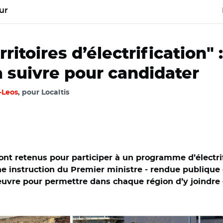
ur
itoires d’électrification" 
à suivre pour candidater
-Leos
, pour Localtis
 seront retenus pour participer à un programme d’élec
e instruction du Premier ministre - rendue publique c
oeuvre pour permettre dans chaque région d’y joindr
obe.com, Aurélie Roudaut et Adobe stock