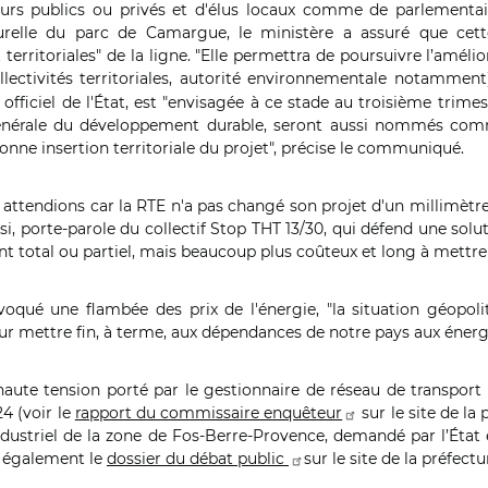
urs publics ou privés et d'élus locaux comme de parlementair
elle du parc de Camargue, le ministère a assuré que cette 
erritoriales" de la ligne. "Elle permettra de poursuivre l’amélio
lectivités territoriales, autorité environnementale notamment)"
t officiel de l'État, est "envisagée à ce stade au troisième trimes
énérale du développement durable, seront aussi nommés comme "
onne insertion territoriale du projet", précise le communiqué.
tendions car la RTE n'a pas changé son projet d'un millimètre 
i, porte-parole du collectif Stop THT 13/30, qui défend une solut
t total ou partiel, mais beaucoup plus coûteux et long à mettre
oqué une flambée des prix de l'énergie, "la situation géopoli
our mettre fin, à terme, aux dépendances de notre pays aux énergie
haute tension porté par le gestionnaire de réseau de transport d’
24 (voir le
rapport du commissaire enquêteur
sur le site de la
industriel de la zone de Fos-Berre-Provence, demandé par l’Éta
ir également le
dossier du débat public
sur le site de la préfect