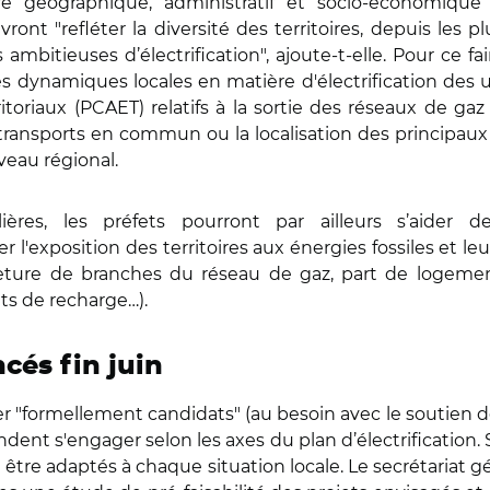
bre géographique, administratif et socio-économique de
ront "refléter la diversité des territoires, depuis les p
itieuses d’électrification", ajoute-t-elle. Pour ce fai
s dynamiques locales en matière d'électrification des us
ritoriaux (PCAET) relatifs à la sortie des réseaux de gaz
 transports en commun ou la localisation des principaux p
veau régional.
ulières, les préfets pourront par ailleurs s’aider
'exposition des territoires aux énergies fossiles et leur
meture de branches du réseau de gaz, part de logement
nts de recharge…).
cés fin juin
ter "formellement candidats" (au besoin avec le soutien de
tendent s'engager selon les axes du plan d’électrificati
 être adaptés à chaque situation locale. Le secrétariat gé