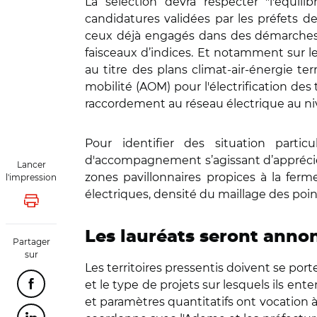
La sélection devra respecter "l'équili
candidatures validées par les préfets dev
ceux déjà engagés dans des démarches amb
faisceaux d’indices. Et notamment sur le
au titre des plans climat-air-énergie ter
mobilité (AOM) pour l'électrification des
raccordement au réseau électrique au ni
Pour identifier des situation partic
d'accompagnement s’agissant d’apprécier l
Lancer
zones pavillonnaires propices à la fer
l'impression
électriques, densité du maillage des poi
Lancer l'impression
Les lauréats seront annon
Partager
sur
Les territoires pressentis doivent se por
et le type de projets sur lesquels ils en
Partager cette page sur Facebook
et paramètres quantitatifs ont vocation à