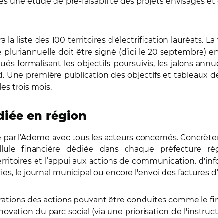
 une étude de pré-faisabilité des projets envisagés et de 
liste des 100 territoires d'électrification lauréats. La 
e pluriannuelle doit être signé (d’ici le 20 septembre) e
ués formalisant les objectifs poursuivis, les jalons ann
d. Une première publication des objectifs et tableaux 
les trois mois.
diée en région
ar l’Ademe avec tous les acteurs concernés. Concrètemen
llule financière dédiée dans chaque préfecture régi
oires et l’appui aux actions de communication, d'inform
ries, le journal municipal ou encore l'envoi des factures d
strations des actions pouvant être conduites comme le 
ovation du parc social (via une priorisation de l'instru