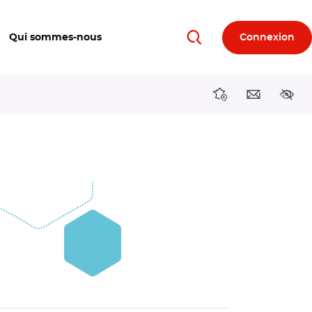
Qui sommes-nous
Connexion
Rechercher
Directions région
Contact
Acces