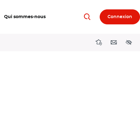
Qui sommes-nous
Connexion
Rechercher
Directions région
Contact
Acces