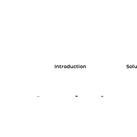
Introduction
Solu
Les projets du pr
S’inspirer pour mieux agir 
Nous vous présentons des
projets conc