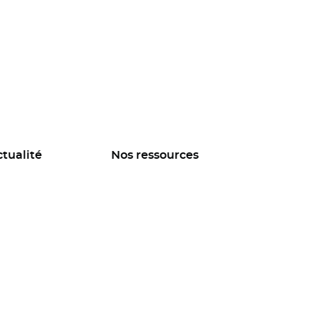
ctualité
Nos ressources
quagir de la Banque des Territoires -