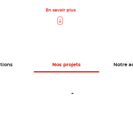
En savoir plus
tions
Nos projets
Notre a
ogramme aquagir
sur le cycle de l’eau
accompagnés par le programme a
rets et emblématiques