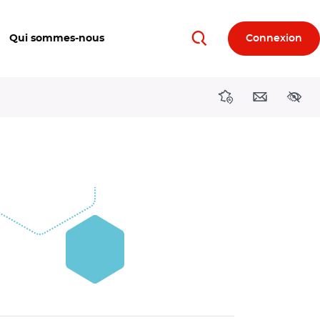
Qui sommes-nous
Connexion
Rechercher
Directions région
Contact
Acces