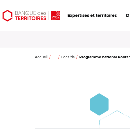
Aller
Aller
Ouvrir
Expertises et territoires
D
au
au
les
contenu
menu
outils
principal
principal
d'accessibilité
Accueil
...
Localtis
Programme national Ponts 