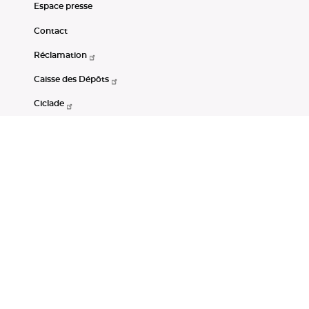
Espace presse
Contact
Réclamation
Caisse des Dépôts
Ciclade
CDC-Net
Consignations
Portail Open Data CDC
Restez connectés
LinkedIn
Youtube
Instagram
RSS